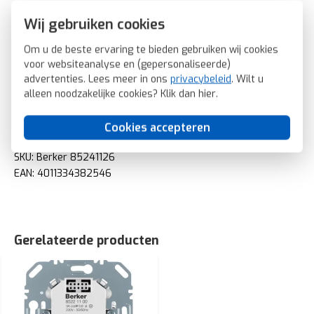
Ingang voor nevenunit: Ja
Wij gebruiken cookies
RAL-nummer (vergelijkbaar): 7021
Geschikt voor regensensor: Ja
Om u de beste ervaring te bieden gebruiken wij cookies
Geschikt voor windsensor: Ja
voor websiteanalyse en (gepersonaliseerde)
Transparant: Nee
advertenties. Lees meer in ons
privacybeleid
. Wilt u
Uitvoering oppervlakte: Mat
alleen noodzakelijke cookies? Klik dan
hier
.
Geschikt voor beschermingsgraad (IP): IP20
Berker drukknop voor elektronische jaloeziebediening
Cookies accepteren
Q1/Q3/Q7 antraciet (85241126)
SKU: Berker 85241126
EAN: 4011334382546
Gerelateerde producten