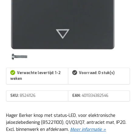
Verwachte levertijd: 1-2
Voorraad: 0 stuk(s)
weken
SKU:
85241126
EAN:
4011334382546
Hager Berker knop met status-LED, voor elektronische
jaloeziebediening (85221100), Q1/Q3/Q7, antraciet mat, IP20.
Excl. binnenwerk en afdekraam.
Meer informatie »