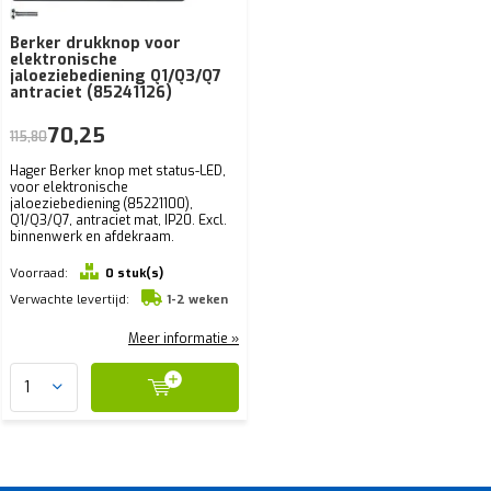
Berker drukknop voor
elektronische
jaloeziebediening Q1/Q3/Q7
antraciet (85241126)
70,25
115,80
Hager Berker knop met status-LED,
voor elektronische
jaloeziebediening (85221100),
Q1/Q3/Q7, antraciet mat, IP20. Excl.
binnenwerk en afdekraam.
Voorraad:
0 stuk(s)
Verwachte levertijd:
1-2 weken
Meer informatie »