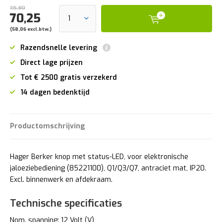
115,80
70,25
(58,06 excl.btw.)
Razendsnelle levering
Direct lage prijzen
Tot € 2500 gratis verzekerd
14 dagen bedenktijd
Productomschrijving
Hager Berker knop met status-LED, voor elektronische
jaloeziebediening (85221100), Q1/Q3/Q7, antraciet mat, IP20.
Excl. binnenwerk en afdekraam.
Technische specificaties
Nom. spanning: 12 Volt (V)