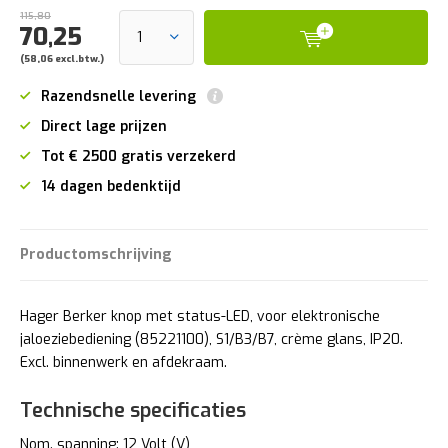
115,80
70,25
(58,06 excl.btw.)
Razendsnelle levering
Direct lage prijzen
Tot € 2500 gratis verzekerd
14 dagen bedenktijd
Productomschrijving
Hager Berker knop met status-LED, voor elektronische
jaloeziebediening (85221100), S1/B3/B7, crème glans, IP20.
Excl. binnenwerk en afdekraam.
Technische specificaties
Nom. spanning: 12 Volt (V)