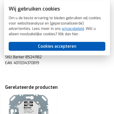
Ingang voor nevenunit: Ja
Wij gebruiken cookies
RAL-nummer (vergelijkbaar): 1013
Geschikt voor regensensor: Ja
Om u de beste ervaring te bieden gebruiken wij cookies
Geschikt voor windsensor: Ja
voor websiteanalyse en (gepersonaliseerde)
Transparant: Nee
advertenties. Lees meer in ons
privacybeleid
. Wilt u
Uitvoering oppervlakte: Glanzend
alleen noodzakelijke cookies? Klik dan
hier
.
Geschikt voor beschermingsgraad (IP): IP20
Berker drukknop voor elektronische jaloeziebediening
Cookies accepteren
S1/B3/B7 creme glans (85241182)
SKU: Berker 85241182
EAN: 4011334370819
Gerelateerde producten