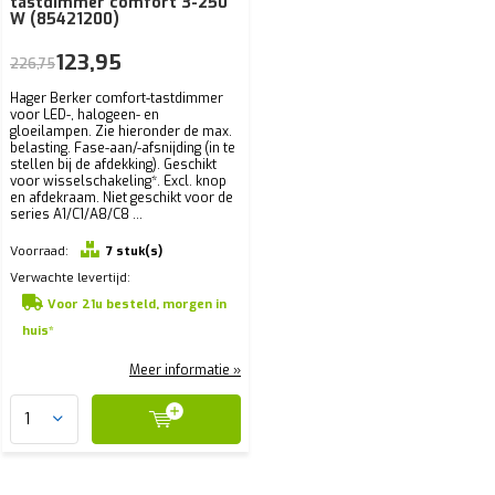
tastdimmer comfort 3-250
W (85421200)
123,95
226,75
Hager Berker comfort-tastdimmer
voor LED-, halogeen- en
gloeilampen. Zie hieronder de max.
belasting. Fase-aan/-afsnijding (in te
stellen bij de afdekking). Geschikt
voor wisselschakeling*. Excl. knop
en afdekraam. Niet geschikt voor de
series A1/C1/A8/C8 ...
Voorraad:
7 stuk(s)
Verwachte levertijd:
Voor 21u besteld, morgen in
huis*
Meer informatie »