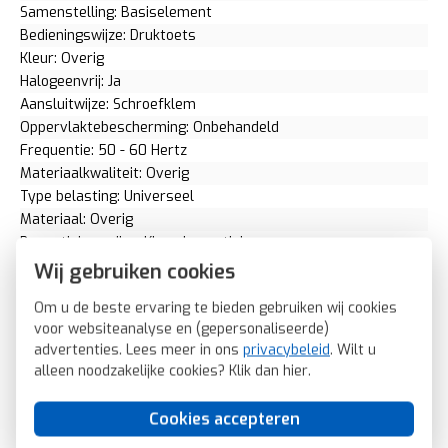
Samenstelling: Basiselement
Bedieningswijze: Druktoets
Kleur: Overig
Halogeenvrij: Ja
Aansluitwijze: Schroefklem
Oppervlaktebescherming: Onbehandeld
Frequentie: 50 - 60 Hertz
Materiaalkwaliteit: Overig
Type belasting: Universeel
Materiaal: Overig
Bevestigingswijze: Klauwbevestiging
Lichtwaardegeheugen: Nee
Wij gebruiken cookies
Ingang voor nevenunit: Ja
Om u de beste ervaring te bieden gebruiken wij cookies
RAL-nummer (vergelijkbaar): 0
voor websiteanalyse en (gepersonaliseerde)
Seriedimmer: Nee
advertenties. Lees meer in ons
privacybeleid
. Wilt u
Geschikt voor toepassing met bewegingsmelder: Ja
alleen noodzakelijke cookies? Klik dan
hier
.
Geschikt voor toepassing met RF-drukker: Ja
Geschikt voor toepassing met IR-drukker: Nee
Cookies accepteren
Geschikt voor toepassing met aanwezigheidsmelder: Nee