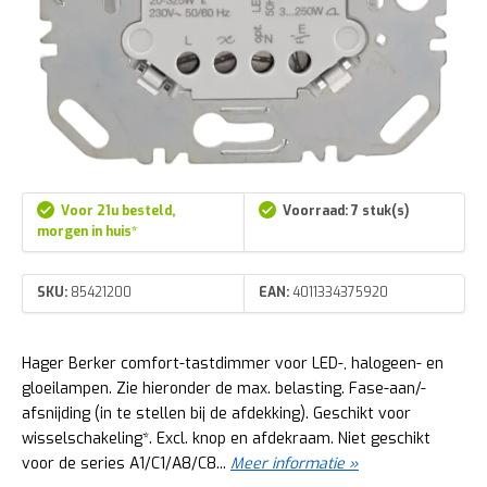
Voor 21u besteld,
Voorraad: 7 stuk(s)
morgen in huis*
SKU:
85421200
EAN:
4011334375920
Hager Berker comfort-tastdimmer voor LED-, halogeen- en
gloeilampen. Zie hieronder de max. belasting. Fase-aan/-
afsnijding (in te stellen bij de afdekking). Geschikt voor
wisselschakeling*. Excl. knop en afdekraam. Niet geschikt
voor de series A1/C1/A8/C8...
Meer informatie »