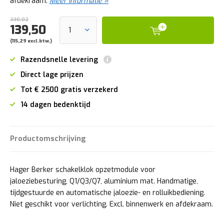
afdekraam.
Meer informatie »
230,02
139,50
(115,29 excl.btw.)
Razendsnelle levering
Direct lage prijzen
Tot € 2500 gratis verzekerd
14 dagen bedenktijd
Productomschrijving
Hager Berker schakelklok opzetmodule voor
jaloeziebesturing, Q1/Q3/Q7, aluminium mat. Handmatige,
tijdgestuurde en automatische jaloezie- en rolluikbediening.
Niet geschikt voor verlichting. Excl. binnenwerk en afdekraam.