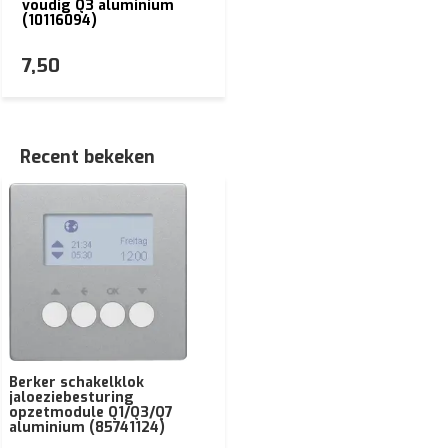
voudig Q3 aluminium
(10116094)
7,50
Recent bekeken
Berker schakelklok
jaloeziebesturing
opzetmodule Q1/Q3/Q7
aluminium (85741124)