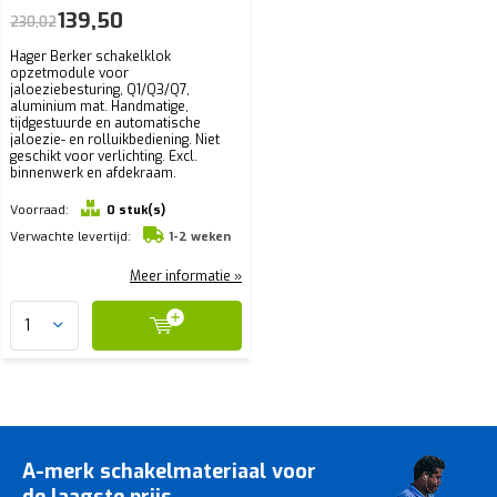
139,50
230,02
Hager Berker schakelklok
opzetmodule voor
jaloeziebesturing, Q1/Q3/Q7,
aluminium mat. Handmatige,
tijdgestuurde en automatische
jaloezie- en rolluikbediening. Niet
geschikt voor verlichting. Excl.
binnenwerk en afdekraam.
Voorraad:
0 stuk(s)
Verwachte levertijd:
1-2 weken
Meer informatie »
A-merk schakelmateriaal voor
de laagste prijs.