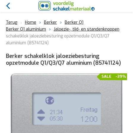
Terug
Home
Berker
Berker Q1
Berker Q1 aluminium
Jaloezie-, tijd- en standenknoppen
schakelklok jaloeziebesturing opzetmodule Q1/Q3/Q7
aluminium (85741124)
Berker schakelklok jaloeziebesturing
opzetmodule Q1/Q3/Q7 aluminium (85741124)
SALE
-39%