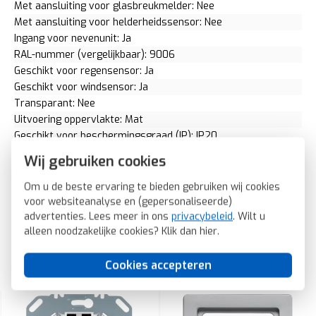
Met aansluiting voor glasbreukmelder: Nee
Met aansluiting voor helderheidssensor: Nee
Ingang voor nevenunit: Ja
RAL-nummer (vergelijkbaar): 9006
Geschikt voor regensensor: Ja
Geschikt voor windsensor: Ja
Transparant: Nee
Uitvoering oppervlakte: Mat
Geschikt voor beschermingsgraad (IP): IP20
Berker schakelklok jaloeziebesturing opzetmodule Q1/Q3/Q7
Wij gebruiken cookies
aluminium (85741124)
Om u de beste ervaring te bieden gebruiken wij cookies
SKU: Berker 85741124
voor websiteanalyse en (gepersonaliseerde)
EAN: 4011334443704
advertenties. Lees meer in ons
privacybeleid
. Wilt u
alleen noodzakelijke cookies? Klik dan
hier
.
Cookies accepteren
Gerelateerde producten