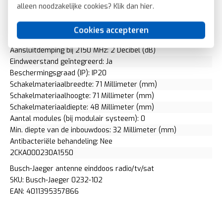
Geschikt voor kabelmodem: Nee
alleen noodzakelijke cookies? Klik dan
hier
.
Geschikt voor satellietontvangst: Ja
Voeding op afstand mogelijk: Ja
Cookies accepteren
Bevestigingswijze: Klauw-/schroefbevestiging
Aansluitdemping bij 2150 MHz: 2 Decibel (dB)
Eindweerstand geïntegreerd: Ja
Beschermingsgraad (IP): IP20
Schakelmateriaalbreedte: 71 Millimeter (mm)
Schakelmateriaalhoogte: 71 Millimeter (mm)
Schakelmateriaaldiepte: 48 Millimeter (mm)
Aantal modules (bij modulair systeem): 0
Min. diepte van de inbouwdoos: 32 Millimeter (mm)
Antibacteriële behandeling: Nee
2CKA000230A1550
Busch-Jaeger antenne einddoos radio/tv/sat
SKU: Busch-Jaeger 0232-102
EAN: 4011395357866