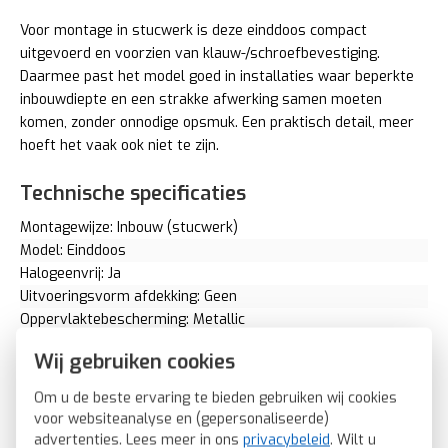
Voor montage in stucwerk is deze einddoos compact
uitgevoerd en voorzien van klauw-/schroefbevestiging.
Daarmee past het model goed in installaties waar beperkte
inbouwdiepte en een strakke afwerking samen moeten
komen, zonder onnodige opsmuk. Een praktisch detail, meer
hoeft het vaak ook niet te zijn.
Technische specificaties
Montagewijze: Inbouw (stucwerk)
Model: Einddoos
Halogeenvrij: Ja
Uitvoeringsvorm afdekking: Geen
Oppervlaktebescherming: Metallic
Met afdekking: Nee
Wij gebruiken cookies
Frequentie: 4 - 2150 Megahertz (MHz)
Aantal outputs: 3
Om u de beste ervaring te bieden gebruiken wij cookies
Aantal IEC-uitgangen: 2
voor websiteanalyse en (gepersonaliseerde)
Aansluitdemping bij 860 MHz: 1,5 Decibel (dB)
advertenties. Lees meer in ons
privacybeleid
. Wilt u