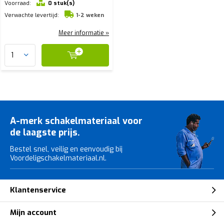
Voorraad:
0 stuk(s)
Verwachte levertijd:
1-2 weken
Meer informatie »
A-merk schakelmateriaal voor
de laagste prijs.
Bestel snel, veilig en eenvoudig bij
Voordeligschakelmateriaal.nl.
Klantenservice
Mijn account