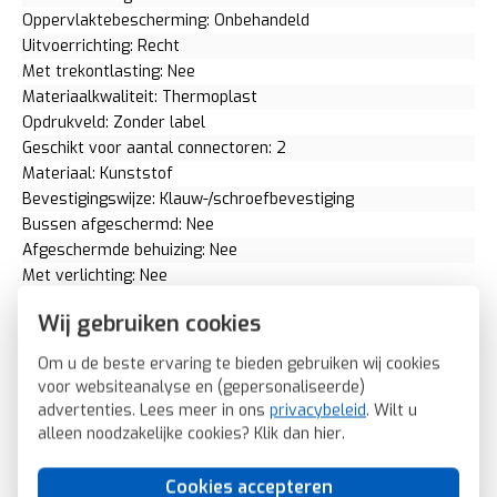
Oppervlaktebescherming: Onbehandeld
Uitvoerrichting: Recht
Met trekontlasting: Nee
Materiaalkwaliteit: Thermoplast
Opdrukveld: Zonder label
Geschikt voor aantal connectoren: 2
Materiaal: Kunststof
Bevestigingswijze: Klauw-/schroefbevestiging
Bussen afgeschermd: Nee
Afgeschermde behuizing: Nee
Met verlichting: Nee
Kroonsteen: Nee
Wij gebruiken cookies
RAL-nummer (vergelijkbaar): 9005
Met stofbescherming: Nee
Om u de beste ervaring te bieden gebruiken wij cookies
Met opdruk: Nee
voor websiteanalyse en (gepersonaliseerde)
Incl. connectoren: Ja
advertenties. Lees meer in ons
privacybeleid
. Wilt u
Draagring: Ja
alleen noodzakelijke cookies? Klik dan
hier
.
Transparant: Nee
Uitvoering oppervlakte: Mat
Cookies accepteren