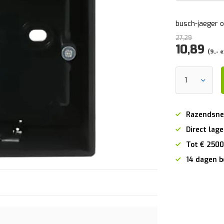
busch-jaeger 
27,29
10,89
(9,- e
Razendsne
Direct lage
Tot € 2500
14 dagen b