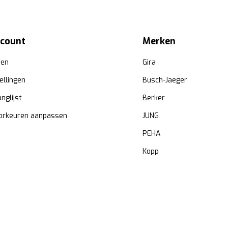
ccount
Merken
ren
Gira
ellingen
Busch-Jaeger
anglijst
Berker
orkeuren aanpassen
JUNG
PEHA
Kopp