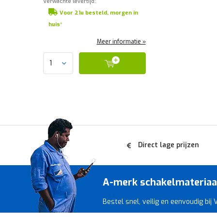
Verwachte levertijd:
Voor 21u besteld, morgen in
huis*
Meer informatie »
Direct lage prijzen
A-merk schakelmateriaal 
Bestel snel, veilig en eenvoudig bij