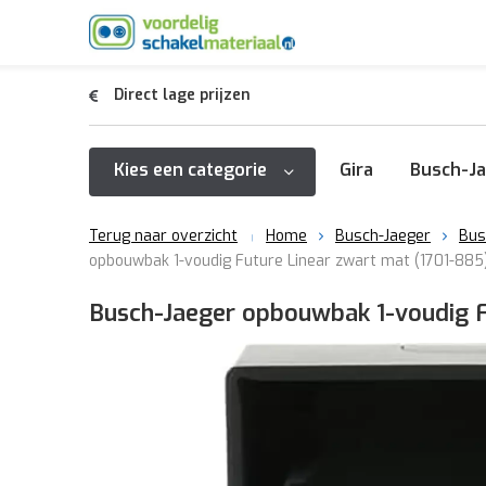
Direct lage prijzen
Kies een categorie
Gira
Busch-Ja
Terug naar overzicht
Home
Busch-Jaeger
Bus
opbouwbak 1-voudig Future Linear zwart mat (1701-885
Busch-Jaeger opbouwbak 1-voudig F