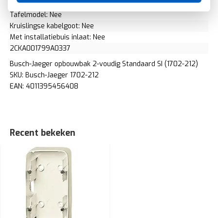
Geschikt voor modulair schakelmateriaal: Ja
Tafelmodel: Nee
Kruislingse kabelgoot: Nee
Met installatiebuis inlaat: Nee
2CKA001799A0337
Busch-Jaeger opbouwbak 2-voudig Standaard SI (1702-212)
SKU: Busch-Jaeger 1702-212
EAN: 4011395456408
Recent bekeken