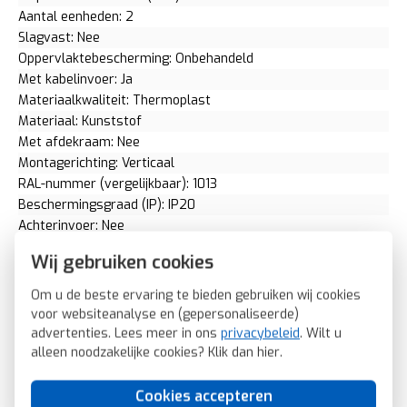
Aantal eenheden: 2
Slagvast: Nee
Oppervlaktebescherming: Onbehandeld
Met kabelinvoer: Ja
Materiaalkwaliteit: Thermoplast
Materiaal: Kunststof
Met afdekraam: Nee
Montagerichting: Verticaal
RAL-nummer (vergelijkbaar): 1013
Beschermingsgraad (IP): IP20
Achterinvoer: Nee
Transparant: Nee
Wij gebruiken cookies
Uitvoering oppervlakte: Glanzend
Met wartelinvoering: Nee
Om u de beste ervaring te bieden gebruiken wij cookies
Met kanaalinvoering: Ja
voor websiteanalyse en (gepersonaliseerde)
Schakelmateriaalbreedte: 152 Millimeter (mm)
advertenties. Lees meer in ons
privacybeleid
. Wilt u
Schakelmateriaalhoogte: 42 Millimeter (mm)
alleen noodzakelijke cookies? Klik dan
hier
.
Schakelmateriaaldiepte: 81 Millimeter (mm)
Aantal modules (bij modulair systeem): 0
Cookies accepteren