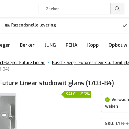
Razendsnelle levering
eger
Berker
JUNG
PEHA
Kopp
Opbouw
ch-Jaeger Future Linear
Busch-Jaeger Future Linear studiowit gl
3-84)
ture Linear studiowit glans (1703-84)
SALE
-56%
Verwacht
weken
SKU:
1703-8