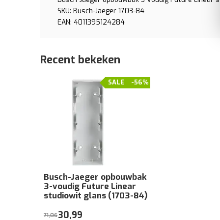
SKU: Busch-Jaeger 1703-84
EAN: 4011395124284
Recent bekeken
SALE
-56%
Busch-Jaeger opbouwbak
3-voudig Future Linear
studiowit glans (1703-84)
30,99
71,06