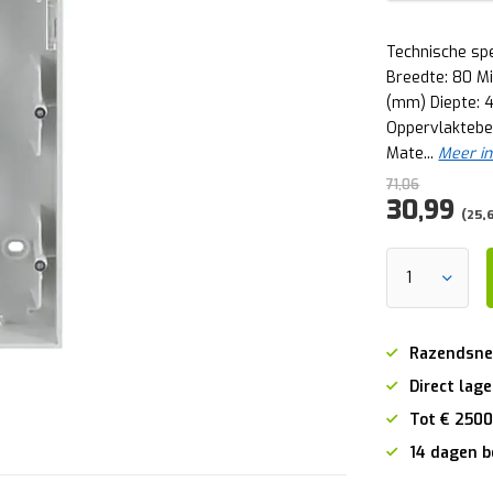
Technische spe
Breedte: 80 Mi
(mm) Diepte: 
Oppervlaktebe
Mate...
Meer in
71,06
30,99
(25,6
Razendsne
Direct lage
Tot € 2500
14 dagen b