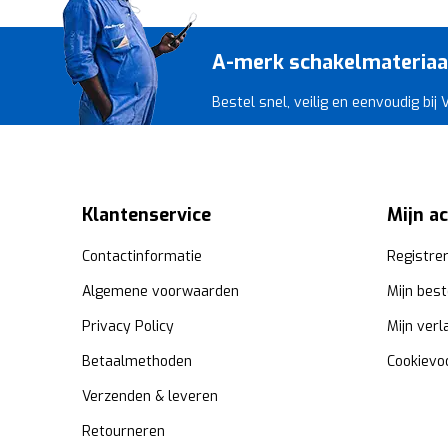
A-merk schakelmateriaal 
Bestel snel, veilig en eenvoudig bij
Klantenservice
Mijn a
Contactinformatie
Registre
Algemene voorwaarden
Mijn best
Privacy Policy
Mijn verl
Betaalmethoden
Cookievo
Verzenden & leveren
Retourneren