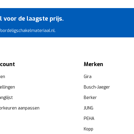
voor de laagste prijs.
 Voordeligschakelmateriaal.nl.
ccount
Merken
ren
Gira
ellingen
Busch-Jaeger
anglijst
Berker
orkeuren aanpassen
JUNG
PEHA
Kopp