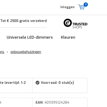
0
Inloggen
Tot € 2500 gratis verzekerd
Universele LED-dimmers
Kleuren
ans
opbouwbehuizingen
e levertijd: 1-2
Voorraad: 0 stuk(s)
4
EAN:
4011395124284