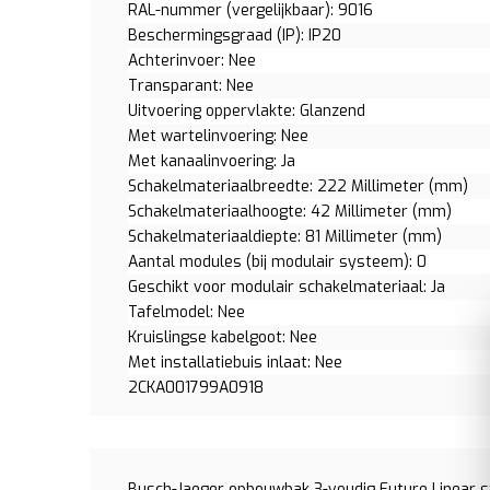
RAL-nummer (vergelijkbaar): 9016
Beschermingsgraad (IP): IP20
Achterinvoer: Nee
Transparant: Nee
Uitvoering oppervlakte: Glanzend
Met wartelinvoering: Nee
Met kanaalinvoering: Ja
Schakelmateriaalbreedte: 222 Millimeter (mm)
Schakelmateriaalhoogte: 42 Millimeter (mm)
Schakelmateriaaldiepte: 81 Millimeter (mm)
Aantal modules (bij modulair systeem): 0
Geschikt voor modulair schakelmateriaal: Ja
Tafelmodel: Nee
Kruislingse kabelgoot: Nee
Met installatiebuis inlaat: Nee
2CKA001799A0918
Busch-Jaeger opbouwbak 3-voudig Future Linear s