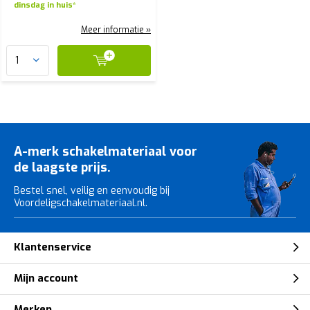
dinsdag in huis*
Meer informatie »
A-merk schakelmateriaal voor
de laagste prijs.
Bestel snel, veilig en eenvoudig bij
Voordeligschakelmateriaal.nl.
Klantenservice
Mijn account
Merken