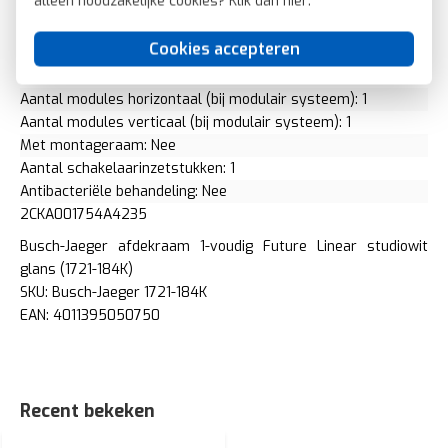
alleen noodzakelijke cookies? Klik dan
hier
.
Inbouwmontage (stucwerk): Ja
Aantal eenheden horizontaal: 1
Cookies accepteren
Aantal eenheden verticaal: 1
Diameter boring (gaten): 71 Millimeter (mm)
Aantal modules horizontaal (bij modulair systeem): 1
Aantal modules verticaal (bij modulair systeem): 1
Met montageraam: Nee
Aantal schakelaarinzetstukken: 1
Antibacteriële behandeling: Nee
2CKA001754A4235
Busch-Jaeger afdekraam 1-voudig Future Linear studiowit
glans (1721-184K)
SKU: Busch-Jaeger 1721-184K
EAN: 4011395050750
Recent bekeken