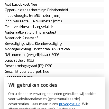
Met klapdeksel: Nee
Oppervlaktebescherming: Onbehandeld
Inbouwhoogte: 64 Millimeter (mm)
Inbouwbreedte: 64 Millimeter (mm)
Tekstveld/beschrijvingsvlak: Nee
Materiaalkwaliteit: Thermoplast
Materiaal: Kunststof
Bevestigingswijze: Klembevestiging
Montagerichting: Horizontaal en verticaal
RAL-nummer (vergelijkbaar): 9016
Slagvastheid: IK03
Beschermingsgraad (IP): IP20
Geschikt voor vloerpot: Nee
Transparant: Nee
Uitvoering oppervlakte: Glanzend
Wij gebruiken cookies
Geschikt voor wandgoot: Ja
Om u de beste ervaring te bieden gebruiken wij cookies
Geschikt voor inbouwinstallatie (stucwerk): Ja
voor websiteanalyse en (gepersonaliseerde)
Bondige uitvoering: Nee
advertenties. Lees meer in ons
privacybeleid
. Wilt u
Geschikt voor inbouwinstallatie (geen stucwerk): Nee