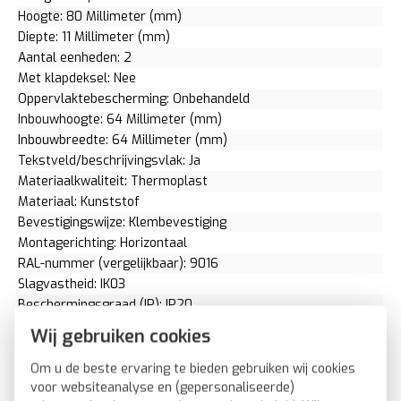
Hoogte: 80 Millimeter (mm)
Diepte: 11 Millimeter (mm)
Aantal eenheden: 2
Met klapdeksel: Nee
Oppervlaktebescherming: Onbehandeld
Inbouwhoogte: 64 Millimeter (mm)
Inbouwbreedte: 64 Millimeter (mm)
Tekstveld/beschrijvingsvlak: Ja
Materiaalkwaliteit: Thermoplast
Materiaal: Kunststof
Bevestigingswijze: Klembevestiging
Montagerichting: Horizontaal
RAL-nummer (vergelijkbaar): 9016
Slagvastheid: IK03
Beschermingsgraad (IP): IP20
Geschikt voor vloerpot: Nee
Wij gebruiken cookies
Transparant: Nee
Uitvoering oppervlakte: Glanzend
Om u de beste ervaring te bieden gebruiken wij cookies
Geschikt voor wandgoot: Ja
voor websiteanalyse en (gepersonaliseerde)