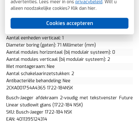
advertenties. Lees meer in ons
privacybeleid
. Wilt u
Geschikt voor inbouwinstallatie (stucwerk): Ja
alleen noodzakelijke cookies? Klik dan
hier
.
Bondige uitvoering: Nee
Geschikt voor inbouwinstallatie (geen stucwerk): Nee
Cookies accepteren
Inbouwmontage (stucwerk): Ja
Aantal eenheden horizontaal: 2
Aantal eenheden verticaal: 1
Diameter boring (gaten): 71 Millimeter (mm)
Aantal modules horizontaal (bij modulair systeem): 0
Aantal modules verticaal (bij modulair systeem): 2
Met montageraam: Nee
Aantal schakelaarinzetstukken: 2
Antibacteriële behandeling: Nee
2CKA001754A4365 1722-184NSK
Busch-Jaeger afdekraam 2-voudig met tekstvenster Future
Linear studiowit glans (1722-184 NSK)
SKU: Busch-Jaeger 1722-184 NSK
EAN: 4011395124314