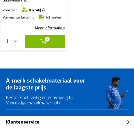
tekstvensters.
Voorraad:
0 stuk(s)
Verwachte levertijd:
1-2 weken
Meer informatie »
A-merk schakelmateriaal voor
de laagste prijs.
Bestel snel, veilig en eenvoudig bij
Voordeligschakelmateriaal.nl.
Klantenservice