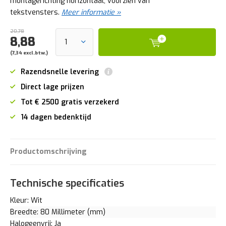
montagerichting horizontaal, voorzien van
tekstvensters.
Meer informatie »
20,78
8,88
(7,34 excl.btw.)
Razendsnelle levering
Direct lage prijzen
Tot € 2500 gratis verzekerd
14 dagen bedenktijd
Productomschrijving
Technische specificaties
Kleur: Wit
Breedte: 80 Millimeter (mm)
Halogeenvrij: Ja