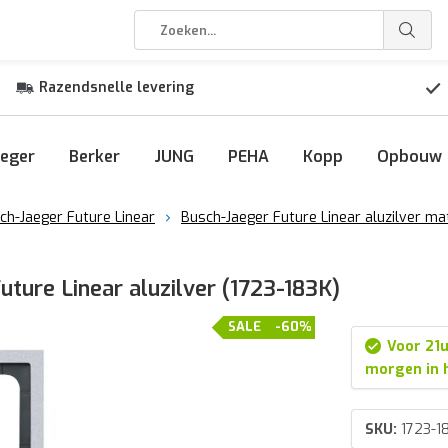
Razendsnelle levering
eger
Berker
JUNG
PEHA
Kopp
Opbouw
ch-Jaeger Future Linear
Busch-Jaeger Future Linear aluzilver ma
ture Linear aluzilver (1723-183K)
SALE
-60%
Voor 21u
morgen in 
SKU:
1723-1