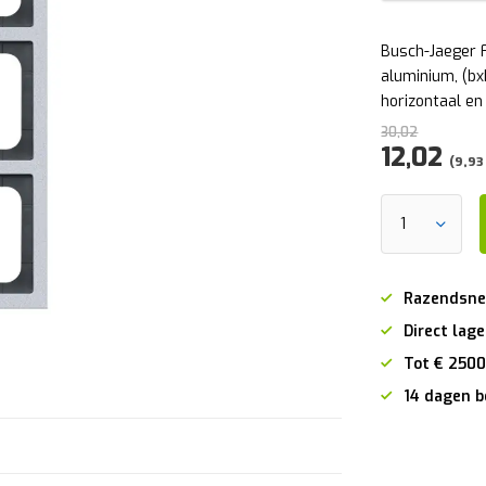
Busch-Jaeger 
aluminium, (b
horizontaal en 
30,02
12,02
(9,93
Razendsne
Direct lage
Tot € 2500
14 dagen b