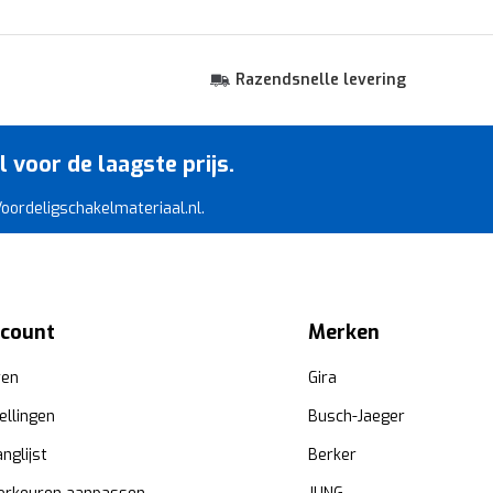
Razendsnelle levering
voor de laagste prijs.
 Voordeligschakelmateriaal.nl.
ccount
Merken
ren
Gira
ellingen
Busch-Jaeger
anglijst
Berker