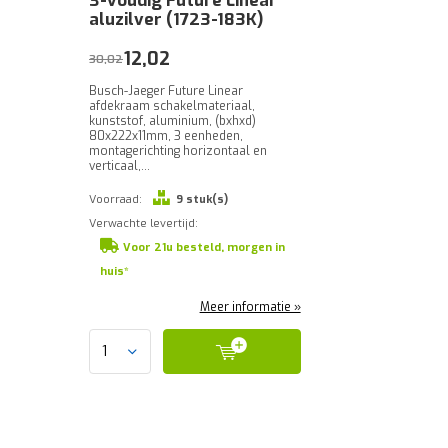
3-voudig Future Linear
aluzilver (1723-183K)
12,02
30,02
Busch-Jaeger Future Linear
afdekraam schakelmateriaal,
kunststof, aluminium, (bxhxd)
80x222x11mm, 3 eenheden,
montagerichting horizontaal en
verticaal,...
Voorraad:
9 stuk(s)
Verwachte levertijd:
Voor 21u besteld, morgen in
huis*
Meer informatie »