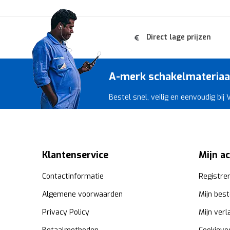
Direct lage prijzen
A-merk schakelmateriaal 
Bestel snel, veilig en eenvoudig bij
Klantenservice
Mijn a
Contactinformatie
Registre
Algemene voorwaarden
Mijn best
Privacy Policy
Mijn verl