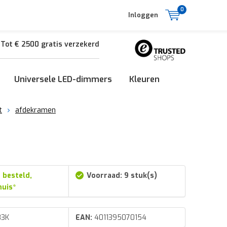
0
Inloggen
Tot € 2500 gratis verzekerd
Universele LED-dimmers
Kleuren
t
afdekramen
 besteld,
Voorraad: 9 stuk(s)
huis*
83K
EAN:
4011395070154