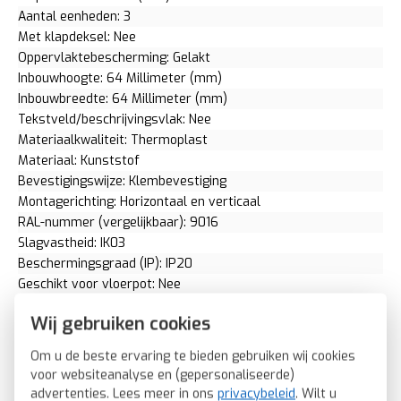
Aantal eenheden: 3
Met klapdeksel: Nee
Oppervlaktebescherming: Gelakt
Inbouwhoogte: 64 Millimeter (mm)
Inbouwbreedte: 64 Millimeter (mm)
Tekstveld/beschrijvingsvlak: Nee
Materiaalkwaliteit: Thermoplast
Materiaal: Kunststof
Bevestigingswijze: Klembevestiging
Montagerichting: Horizontaal en verticaal
RAL-nummer (vergelijkbaar): 9016
Slagvastheid: IK03
Beschermingsgraad (IP): IP20
Geschikt voor vloerpot: Nee
Transparant: Nee
Wij gebruiken cookies
Uitvoering oppervlakte: Mat
Geschikt voor wandgoot: Ja
Om u de beste ervaring te bieden gebruiken wij cookies
Geschikt voor inbouwinstallatie (stucwerk): Ja
voor websiteanalyse en (gepersonaliseerde)
Bondige uitvoering: Nee
advertenties. Lees meer in ons
privacybeleid
. Wilt u