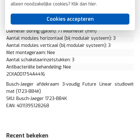
Geschikt voor inbouwinstallatie (geen stucwerk): Nee
alleen noodzakelijke cookies? Klik dan
hier
.
Inbouwmontage (stucwerk): Ja
Aantal eenheden horizontaal: 3
Cookies accepteren
Aantal eenheden verticaal: 3
Diameter boring (gaten): 71 Millimeter (mm)
Aantal modules horizontaal (bij modulair systeem): 3
Aantal modules verticaal (bij modulair systeem): 3
Met montageraam: Nee
Aantal schakelaarinzetstukken: 3
Antibacteriële behandeling: Nee
2CKA001754A4416
Busch-Jaeger afdekraam 3-voudig Future Linear studiowit
mat (1723-884K)
SKU: Busch-Jaeger 1723-884K
EAN: 4011395128268
Recent bekeken