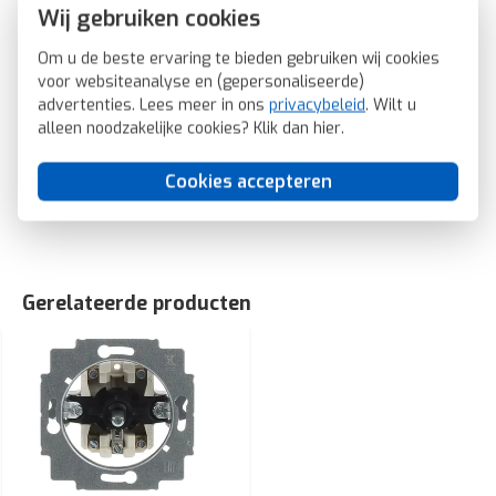
Geschikt voor bussysteem-toetsaansluiting: Nee
Wij gebruiken cookies
Aftastsymbool / barrièrevrij: Nee
Om u de beste ervaring te bieden gebruiken wij cookies
Antibacteriële behandeling: Nee
voor websiteanalyse en (gepersonaliseerde)
2CKA001710A3872
advertenties. Lees meer in ons
privacybeleid
. Wilt u
Busch-Jaeger draaiknop jaloezieschakelaar Future Linear
alleen noodzakelijke cookies? Klik dan
hier
.
studiowit mat (1740-884)
SKU: Busch-Jaeger 1740-884
Cookies accepteren
EAN: 4011395126929
Gerelateerde producten