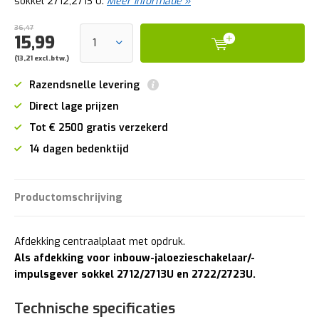
sokkel 2712,2713 U.
Meer informatie »
36,47
15,99
(13,21 excl.btw.)
Razendsnelle levering
Direct lage prijzen
Tot € 2500 gratis verzekerd
14 dagen bedenktijd
Productomschrijving
Afdekking centraalplaat met opdruk.
Als afdekking voor inbouw-jaloezieschakelaar/-
impulsgever sokkel 2712/2713U en 2722/2723U.
Technische specificaties