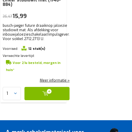
Linear studiowit mat (1740-
884)
15,99
36,47
busch-jaeger future draaiknop jaloezie
studiowit mat. Als afdekking voor
inbouwjaloezieschakelaar/impulsgever.
Voor sokkel 2712,2713 U.
Voorraad:
12 stuk(s)
Verwachte levertijd:
Voor 21u besteld, morgen in
huis*
Meer informatie »