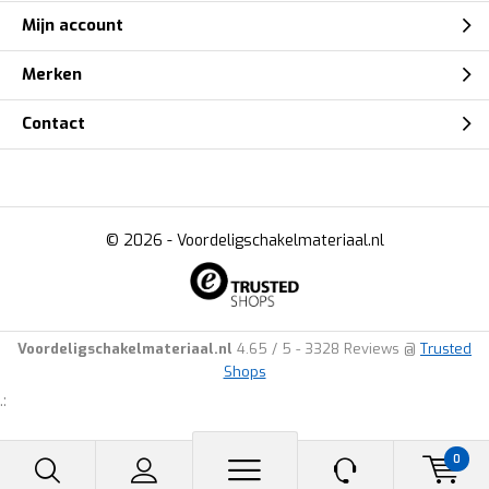
Mijn account
Merken
Contact
© 2026 -
Voordeligschakelmateriaal.nl
Voordeligschakelmateriaal.nl
4.65
/
5
-
3328
Reviews @
Trusted
Shops
.:
0