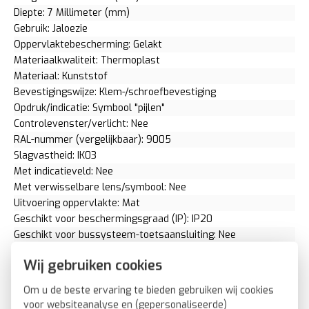
Diepte: 7 Millimeter (mm)
Gebruik: Jaloezie
Oppervlaktebescherming: Gelakt
Materiaalkwaliteit: Thermoplast
Materiaal: Kunststof
Bevestigingswijze: Klem-/schroefbevestiging
Opdruk/indicatie: Symbool "pijlen"
Controlevenster/verlicht: Nee
RAL-nummer (vergelijkbaar): 9005
Slagvastheid: IK03
Met indicatieveld: Nee
Met verwisselbare lens/symbool: Nee
Uitvoering oppervlakte: Mat
Geschikt voor beschermingsgraad (IP): IP20
Geschikt voor bussysteem-toetsaansluiting: Nee
Aftastsymbool / barrièrevrij: Nee
Wij gebruiken cookies
Antibacteriële behandeling: Nee
2CKA001710A3894
Om u de beste ervaring te bieden gebruiken wij cookies
Busch-Jaeger draaiknop jaloezieschakelaar Future Linear
voor websiteanalyse en (gepersonaliseerde)