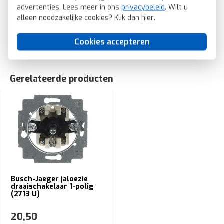
advertenties. Lees meer in ons
privacybeleid
. Wilt u
zwart mat (1740-885)
alleen noodzakelijke cookies? Klik dan
hier
.
SKU: Busch-Jaeger 1740-885
EAN: 4011395127162
Cookies accepteren
Gerelateerde producten
Busch-Jaeger jaloezie
draaischakelaar 1-polig
(2713 U)
20,50