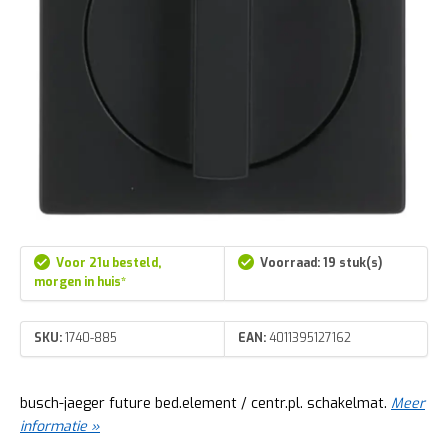
Voor 21u besteld,
Voorraad: 19 stuk(s)
morgen in huis*
SKU:
1740-885
EAN:
4011395127162
busch-jaeger future bed.element / centr.pl. schakelmat.
Meer
informatie »