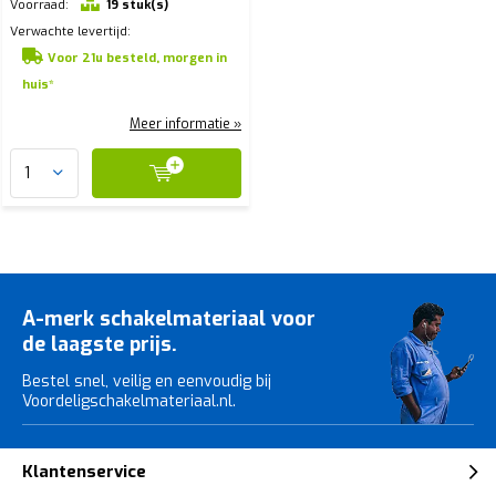
Voorraad:
19 stuk(s)
Verwachte levertijd:
Voor 21u besteld, morgen in
huis*
Meer informatie »
A-merk schakelmateriaal voor
de laagste prijs.
Bestel snel, veilig en eenvoudig bij
Voordeligschakelmateriaal.nl.
Klantenservice