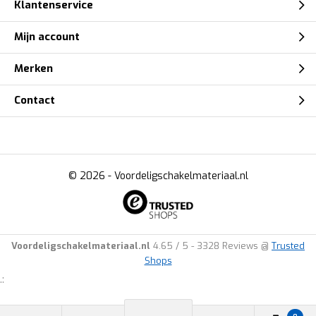
Klantenservice
Mijn account
Merken
Contact
© 2026 -
Voordeligschakelmateriaal.nl
Voordeligschakelmateriaal.nl
4.65
/
5
-
3328
Reviews @
Trusted
Shops
.: