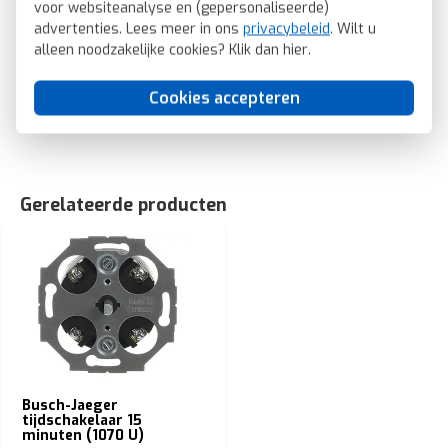
voor websiteanalyse en (gepersonaliseerde)
2CKA001753A0258
advertenties. Lees meer in ons
privacybeleid
. Wilt u
Busch-Jaeger draaigreep tijdschakelaar 15 min Future Linear
alleen noodzakelijke cookies? Klik dan
hier
.
studiowit glans (1770-84-103)
SKU: Busch-Jaeger 1770-84-103
Cookies accepteren
EAN: 4011395226506
Gerelateerde producten
Busch-Jaeger
tijdschakelaar 15
minuten (1070 U)