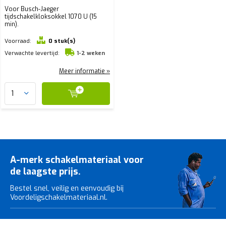
Voor Busch-Jaeger
tijdschakelkloksokkel 1070 U (15
min).
Voorraad:
0 stuk(s)
Verwachte levertijd:
1-2 weken
Meer informatie »
A-merk schakelmateriaal voor
de laagste prijs.
Bestel snel, veilig en eenvoudig bij
Voordeligschakelmateriaal.nl.