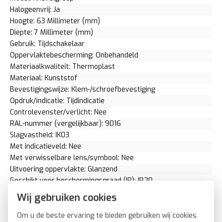
Halogeenvrij: Ja
Hoogte: 63 Millimeter (mm)
Diepte: 7 Millimeter (mm)
Gebruik: Tijdschakelaar
Oppervlaktebescherming: Onbehandeld
Materiaalkwaliteit: Thermoplast
Materiaal: Kunststof
Bevestigingswijze: Klem-/schroefbevestiging
Opdruk/indicatie: Tijdindicatie
Controlevenster/verlicht: Nee
RAL-nummer (vergelijkbaar): 9016
Slagvastheid: IK03
Met indicatieveld: Nee
Met verwisselbare lens/symbool: Nee
Uitvoering oppervlakte: Glanzend
Geschikt voor beschermingsgraad (IP): IP20
Geschikt voor bussysteem-toetsaansluiting: Nee
Wij gebruiken cookies
Aftastsymbool / barrièrevrij: Nee
Antibacteriële behandeling: Nee
Om u de beste ervaring te bieden gebruiken wij cookies