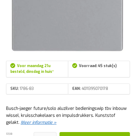
Voor maandag 21u
Voorraad: 45 stuk(s)
besteld, dinsdag in huis*
SKU:
1786-83
EAN:
4011395070178
Busch-jaeger future/solo aluzilver bedieningswip tbv inbouw
wissel, kruisschakelaars en impulsdrukkers. Kunststof
gelakt.
Meer informatie »
17,18