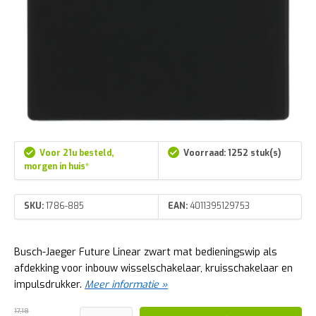
Voor 21u besteld,
Voorraad: 1252 stuk(s)
morgen in huis*
SKU:
1786-885
EAN:
4011395129753
Busch-Jaeger Future Linear zwart mat bedieningswip als
afdekking voor inbouw wisselschakelaar, kruisschakelaar en
impulsdrukker.
Meer informatie »
17,18