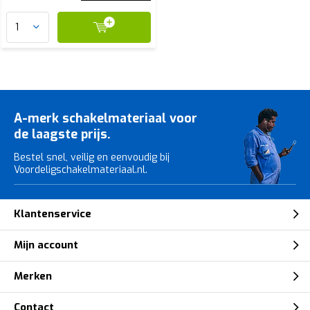
A-merk schakelmateriaal voor
de laagste prijs.
Bestel snel, veilig en eenvoudig bij
Voordeligschakelmateriaal.nl.
Klantenservice
Mijn account
Merken
Contact