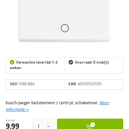
Verwachte levertijd: 1-2
Voorraad: 0 stuk(s)
weken
SKU:
1788-884
EAN:
4011395129319
busch-jaeger bed.element / centr.pl. schakelmat.
Meer
informatie »
22,26
9,99