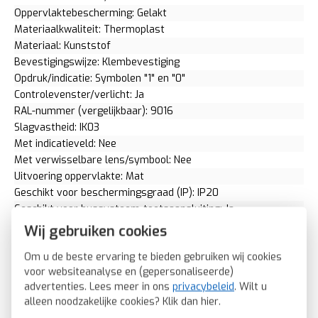
Oppervlaktebescherming: Gelakt
Materiaalkwaliteit: Thermoplast
Materiaal: Kunststof
Bevestigingswijze: Klembevestiging
Opdruk/indicatie: Symbolen "1" en "0"
Controlevenster/verlicht: Ja
RAL-nummer (vergelijkbaar): 9016
Slagvastheid: IK03
Met indicatieveld: Nee
Met verwisselbare lens/symbool: Nee
Uitvoering oppervlakte: Mat
Geschikt voor beschermingsgraad (IP): IP20
Geschikt voor bussysteem-toetsaansluiting: Ja
Aftastsymbool / barrièrevrij: Nee
Wij gebruiken cookies
Antibacteriële behandeling: Nee
Om u de beste ervaring te bieden gebruiken wij cookies
2CKA001751A3028
voor websiteanalyse en (gepersonaliseerde)
Busch-Jaeger schakelwip met controlevenster (1788-884)
advertenties. Lees meer in ons
privacybeleid
. Wilt u
SKU: Busch-Jaeger 1788-884
alleen noodzakelijke cookies? Klik dan
hier
.
EAN: 4011395129319