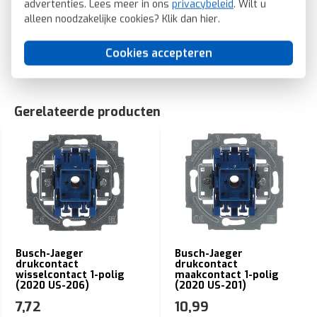
advertenties. Lees meer in ons
privacybeleid
. Wilt u
sleutel Future Linear studiowit mat (1789 TR-884)
alleen noodzakelijke cookies? Klik dan
hier
.
SKU: Busch-Jaeger 1789 TR-884
EAN: 4011395129432
Cookies accepteren
Gerelateerde producten
Busch-Jaeger
Busch-Jaeger
drukcontact
drukcontact
wisselcontact 1-polig
maakcontact 1-polig
(2020 US-206)
(2020 US-201)
7,72
10,99