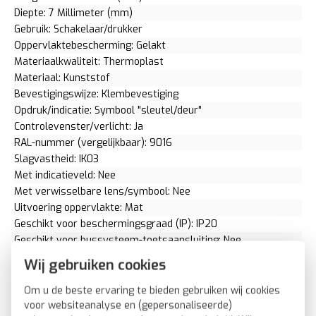
Diepte: 7 Millimeter (mm)
Gebruik: Schakelaar/drukker
Oppervlaktebescherming: Gelakt
Materiaalkwaliteit: Thermoplast
Materiaal: Kunststof
Bevestigingswijze: Klembevestiging
Opdruk/indicatie: Symbool "sleutel/deur"
Controlevenster/verlicht: Ja
RAL-nummer (vergelijkbaar): 9016
Slagvastheid: IK03
Met indicatieveld: Nee
Met verwisselbare lens/symbool: Nee
Uitvoering oppervlakte: Mat
Geschikt voor beschermingsgraad (IP): IP20
Geschikt voor bussysteem-toetsaansluiting: Nee
Aftastsymbool / barrièrevrij: Nee
Wij gebruiken cookies
Antibacteriële behandeling: Nee
2CKA001751A3032 1789TR-884
Om u de beste ervaring te bieden gebruiken wij cookies
voor websiteanalyse en (gepersonaliseerde)
Busch-Jaeger schakelwip met controlevenster en symbool