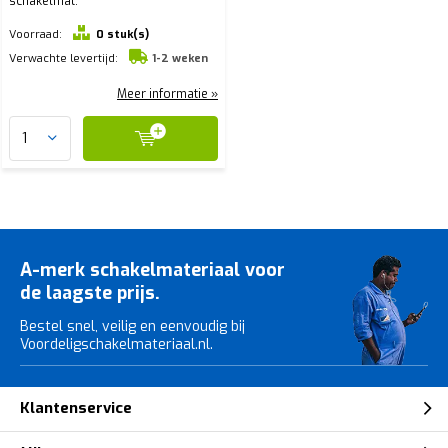
schakelmat.
Voorraad:
0 stuk(s)
Verwachte levertijd:
1-2 weken
Meer informatie »
A-merk schakelmateriaal voor
de laagste prijs.
Bestel snel, veilig en eenvoudig bij
Voordeligschakelmateriaal.nl.
Klantenservice