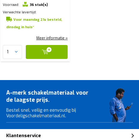
Voorraad:
36 stuk(s)
Verwachte levertijd:
Voor maandag 21u besteld,
dinsdag in huis*
Meer informatie »
A-merk schakelmateriaal voor
de laagste prijs.
Bestel snel, veilig en eenvoudig bij
Voordeligschakelmateriaal.nl.
Klantenservice