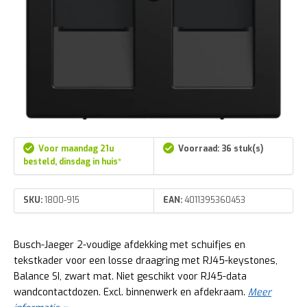
Voor maandag 21u
Voorraad: 36 stuk(s)
besteld, dinsdag in huis*
SKU:
1800-915
EAN:
4011395360453
Busch-Jaeger 2-voudige afdekking met schuifjes en
tekstkader voor een losse draagring met RJ45-keystones,
Balance SI, zwart mat. Niet geschikt voor RJ45-data
wandcontactdozen. Excl. binnenwerk en afdekraam.
Meer