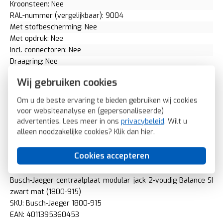
Kroonsteen: Nee
RAL-nummer (vergelijkbaar): 9004
Met stofbescherming: Nee
Met opdruk: Nee
Incl. connectoren: Nee
Draagring: Nee
Uitvoering oppervlakte: Mat
Wij gebruiken cookies
Geschikt voor beschermingsgraad (IP): IP20
Schakelmateriaalbreedte: 55 Millimeter (mm)
Om u de beste ervaring te bieden gebruiken wij cookies
Schakelmateriaalhoogte: 55 Millimeter (mm)
voor websiteanalyse en (gepersonaliseerde)
Schakelmateriaaldiepte: 13 Millimeter (mm)
advertenties. Lees meer in ons
privacybeleid
. Wilt u
Aantal modules (bij modulair systeem): 0
alleen noodzakelijke cookies? Klik dan
hier
.
Antimicrobiële behandeling
Antibacteriële behandeling: Nee
Cookies accepteren
2CKA001753A0200
Busch-Jaeger centraalplaat modular jack 2-voudig Balance SI
zwart mat (1800-915)
SKU: Busch-Jaeger 1800-915
EAN: 4011395360453