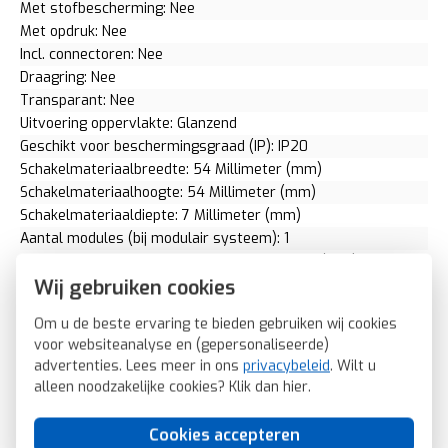
Met stofbescherming: Nee
Met opdruk: Nee
Incl. connectoren: Nee
Draagring: Nee
Transparant: Nee
Uitvoering oppervlakte: Glanzend
Geschikt voor beschermingsgraad (IP): IP20
Schakelmateriaalbreedte: 54 Millimeter (mm)
Schakelmateriaalhoogte: 54 Millimeter (mm)
Schakelmateriaaldiepte: 7 Millimeter (mm)
Aantal modules (bij modulair systeem): 1
Min. diepte van de inbouwdoos: 40 Millimeter (mm)
Wij gebruiken cookies
Antibacteriële behandeling: Nee
2CKA001753A0226
Om u de beste ervaring te bieden gebruiken wij cookies
Busch-Jaeger centraalplaat RJ45 wandcontactdoos 2-voudig
voor websiteanalyse en (gepersonaliseerde)
Balance SI wit glans (1803-02-914)
advertenties. Lees meer in ons
privacybeleid
. Wilt u
SKU: Busch-Jaeger 1803-02-914
alleen noodzakelijke cookies? Klik dan
hier
.
EAN: 4011395190715
Cookies accepteren