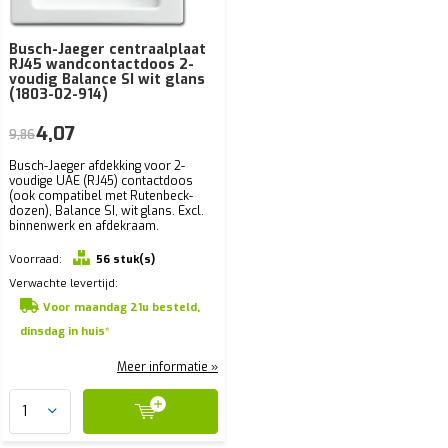
Busch-Jaeger centraalplaat
RJ45 wandcontactdoos 2-
voudig Balance SI wit glans
(1803-02-914)
4,07
9,86
Busch-Jaeger afdekking voor 2-
voudige UAE (RJ45) contactdoos
(ook compatibel met Rutenbeck-
dozen), Balance SI, wit glans. Excl.
binnenwerk en afdekraam.
Voorraad:
56 stuk(s)
Verwachte levertijd:
Voor maandag 21u besteld,
dinsdag in huis*
Meer informatie »