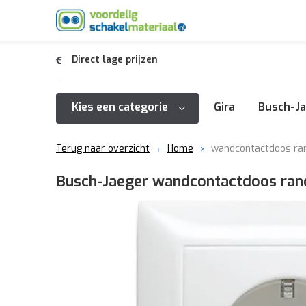
Direct lage prijzen
Kies een categorie
Gira
Busch-Ja
Terug naar overzicht
Home
wandcontactdoos rand
Busch-Jaeger wandcontactdoos rand