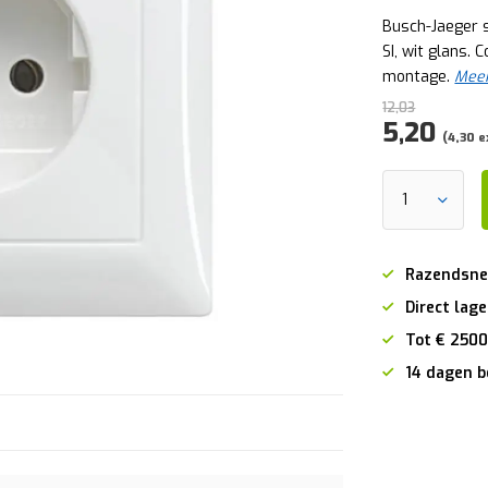
Busch-Jaeger 
SI, wit glans.
montage.
Meer
12,03
5,20
(4,30 e
Razendsne
Direct lage
Tot € 2500
14 dagen b