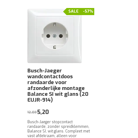
SALE
-57%
Busch-Jaeger
wandcontactdoos
randaarde voor
afzonderlijke montage
Balance SI wit glans (20
EUJR-914)
5,20
12,03
Busch-Jaeger stopcontact
randaarde, zonder spreidklemmen,
Balance SI, wit glans. Compleet met
vast afdekraam, alleen voor