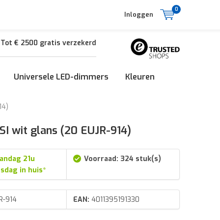
0
Inloggen
Tot € 2500 gratis verzekerd
Universele LED-dimmers
Kleuren
14)
I wit glans (20 EUJR-914)
andag 21u
Voorraad: 324 stuk(s)
nsdag in huis*
R-914
EAN:
4011395191330