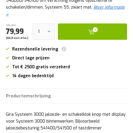
540000/540100 om verlichting volgens tijdschema te
schakelen/dimmen. Systeem 55, zwart mat.
Meer informatie
»
135,82
79,99
(66,11 excl.btw.)
Razendsnelle levering
Direct lage prijzen
Tot € 2500 gratis verzekerd
14 dagen bedenktijd
Productomschrijving
Gira Systeem 3000 jaloezie- en schakelklok knop met display
voor Systeem 3000 binnenwerken. Bijvoorbeeld
jaloeziebesturing 541400/541500 of tastdimmer