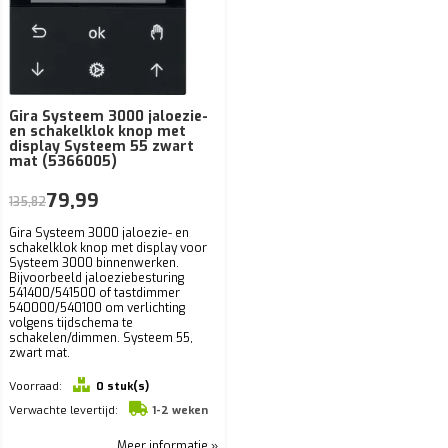
Gira Systeem 3000 jaloezie-
en schakelklok knop met
display Systeem 55 zwart
mat (5366005)
79,99
135,82
Gira Systeem 3000 jaloezie- en
schakelklok knop met display voor
Systeem 3000 binnenwerken.
Bijvoorbeeld jaloeziebesturing
541400/541500 of tastdimmer
540000/540100 om verlichting
volgens tijdschema te
schakelen/dimmen. Systeem 55,
zwart mat.
Voorraad:
0 stuk(s)
Verwachte levertijd:
1-2 weken
Meer informatie »