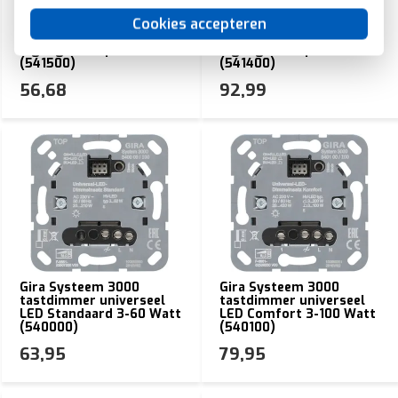
Cookies accepteren
Gira Systeem 3000
Gira Systeem 3000
jaloeziebesturing zonder
jaloeziebesturing met
ingang nevenpost
ingang nevenpost
(541500)
(541400)
56,68
92,99
Gira Systeem 3000
Gira Systeem 3000
tastdimmer universeel
tastdimmer universeel
LED Standaard 3-60 Watt
LED Comfort 3-100 Watt
(540000)
(540100)
63,95
79,95