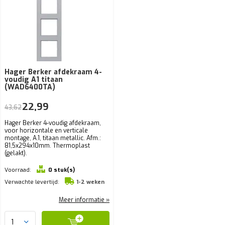
Hager Berker afdekraam 4-
voudig A1 titaan
(WAD6400TA)
22,99
43,62
Hager Berker 4-voudig afdekraam,
voor horizontale en verticale
montage, A.1, titaan metallic. Afm.:
81,5x294x10mm. Thermoplast
(gelakt).
Voorraad:
0 stuk(s)
Verwachte levertijd:
1-2 weken
Meer informatie »