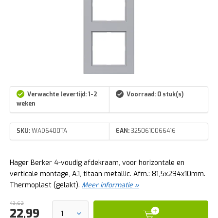
Verwachte levertijd: 1-2
Voorraad: 0 stuk(s)
weken
SKU:
WAD6400TA
EAN:
3250610066416
Hager Berker 4-voudig afdekraam, voor horizontale en
verticale montage, A.1, titaan metallic. Afm.: 81,5x294x10mm.
Thermoplast (gelakt).
Meer informatie »
43,62
22,99