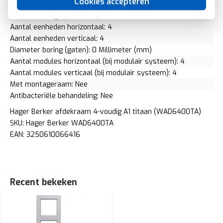
Cookies accepteren
Geschikt voor inbouwinstallatie (geen stucwerk): Ja
Inbouwmontage (stucwerk): Ja
Aantal eenheden horizontaal: 4
Aantal eenheden verticaal: 4
Diameter boring (gaten): 0 Millimeter (mm)
Aantal modules horizontaal (bij modulair systeem): 4
Aantal modules verticaal (bij modulair systeem): 4
Met montageraam: Nee
Antibacteriële behandeling: Nee
Hager Berker afdekraam 4-voudig A1 titaan (WAD6400TA)
SKU: Hager Berker WAD6400TA
EAN: 3250610066416
Recent bekeken