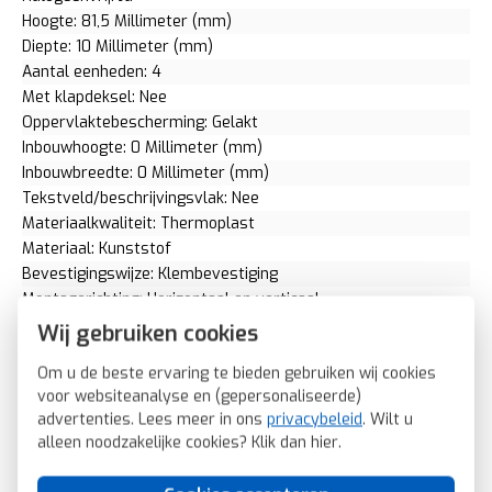
Hoogte: 81,5 Millimeter (mm)
Diepte: 10 Millimeter (mm)
Aantal eenheden: 4
Met klapdeksel: Nee
Oppervlaktebescherming: Gelakt
Inbouwhoogte: 0 Millimeter (mm)
Inbouwbreedte: 0 Millimeter (mm)
Tekstveld/beschrijvingsvlak: Nee
Materiaalkwaliteit: Thermoplast
Materiaal: Kunststof
Bevestigingswijze: Klembevestiging
Montagerichting: Horizontaal en verticaal
RAL-nummer (vergelijkbaar): 9006
Wij gebruiken cookies
Slagvastheid: IK05
Om u de beste ervaring te bieden gebruiken wij cookies
Beschermingsgraad (IP): IP20
voor websiteanalyse en (gepersonaliseerde)
Geschikt voor vloerpot: Ja
advertenties. Lees meer in ons
privacybeleid
. Wilt u
Transparant: Nee
alleen noodzakelijke cookies? Klik dan
hier
.
Uitvoering oppervlakte: Mat
Geschikt voor wandgoot: Ja