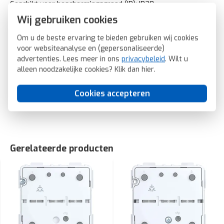
Geschikt voor beschermingsgraad (IP): IP20
Geschikt voor bussysteem-toetsaansluiting: Nee
Wij gebruiken cookies
Aftastsymbool / barrièrevrij: Nee
Om u de beste ervaring te bieden gebruiken wij cookies
Antibacteriële behandeling: Nee
voor websiteanalyse en (gepersonaliseerde)
Hager Berker knop met controlevenster voor
advertenties. Lees meer in ons
privacybeleid
. Wilt u
bedieningselement 2-voudig A1/A8/C1/C8 antraciet mat
alleen noodzakelijke cookies? Klik dan
hier
.
(WAN7020AT)
SKU: Hager Berker WAN7020AT
Cookies accepteren
EAN: 3250610063613
Gerelateerde producten