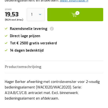
bedieningselement en afdekraam.
Meer informatie »
27,89
19,53
(16,14 excl.btw.)
Razendsnelle levering
Direct lage prijzen
Tot € 2500 gratis verzekerd
14 dagen bedenktijd
Productomschrijving
Hager Berker afwerking met controlevenster voor 2-voudig
bedieningselement (WAC1020/WAC2020). Serie:
A.1/A.8/C.1/C.8, antraciet mat. Excl. binnenwerk,
bedieningselement en afdekraam.