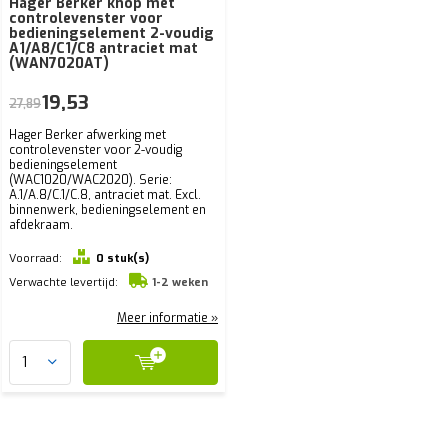
Hager Berker knop met
controlevenster voor
bedieningselement 2-voudig
A1/A8/C1/C8 antraciet mat
(WAN7020AT)
19,53
27,89
Hager Berker afwerking met
controlevenster voor 2-voudig
bedieningselement
(WAC1020/WAC2020). Serie:
A.1/A.8/C.1/C.8, antraciet mat. Excl.
binnenwerk, bedieningselement en
afdekraam.
Voorraad:
0 stuk(s)
Verwachte levertijd:
1-2 weken
Meer informatie »