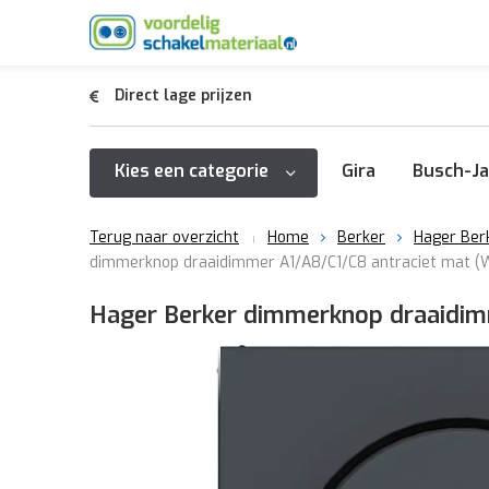
Direct lage prijzen
Kies een categorie
Gira
Busch-Ja
Terug naar overzicht
Home
Berker
Hager Ber
dimmerknop draaidimmer A1/A8/C1/C8 antraciet mat 
Hager Berker dimmerknop draaidi