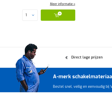
Meer informatie »
Direct lage prijzen
A-merk schakelmateriaal 
Bestel snel, veilig en eenvoudig bij