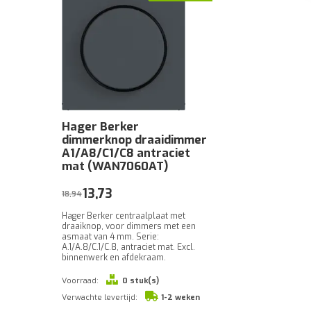
Hager Berker
dimmerknop draaidimmer
A1/A8/C1/C8 antraciet
mat (WAN7060AT)
13,73
18,94
Hager Berker centraalplaat met
draaiknop, voor dimmers met een
asmaat van 4 mm. Serie:
A.1/A.8/C.1/C.8, antraciet mat. Excl.
binnenwerk en afdekraam.
Voorraad:
0 stuk(s)
Verwachte levertijd:
1-2 weken