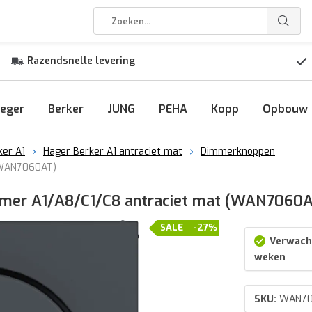
Razendsnelle levering
eger
Berker
JUNG
PEHA
Kopp
Opbouw
ker A1
Hager Berker A1 antraciet mat
Dimmerknoppen
(WAN7060AT)
mmer A1/A8/C1/C8 antraciet mat (WAN7060
SALE
-27%
Verwacht
weken
SKU:
WAN70