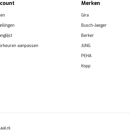
ccount
Merken
ren
Gira
ellingen
Busch-Jaeger
anglijst
Berker
orkeuren aanpassen
JUNG
PEHA
Kopp
aal.nl