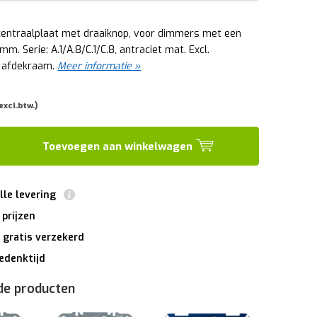
centraalplaat met draaiknop, voor dimmers met een
m. Serie: A.1/A.8/C.1/C.8, antraciet mat. Excl.
 afdekraam.
Meer informatie »
 excl.btw.)
Toevoegen aan winkelwagen
lle levering
 prijzen
 gratis verzekerd
edenktijd
de producten