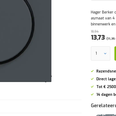
Hager Berker 
asmaat van 4 m
binnenwerk en
18,94
13,73
(11,35
Razendsne
Direct lage
Tot € 2500
14 dagen b
Gerelateer