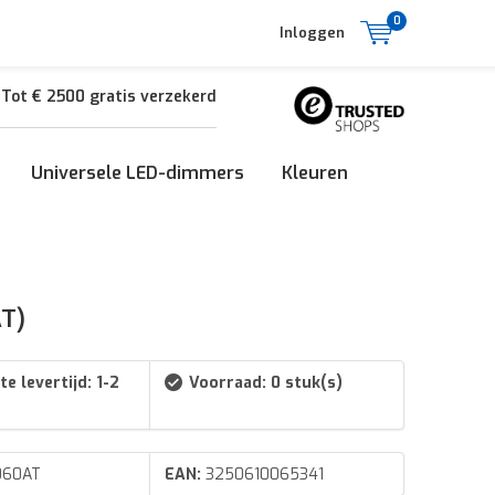
0
Inloggen
Tot € 2500 gratis verzekerd
Universele LED-dimmers
Kleuren
AT)
e levertijd: 1-2
Voorraad: 0 stuk(s)
60AT
EAN:
3250610065341