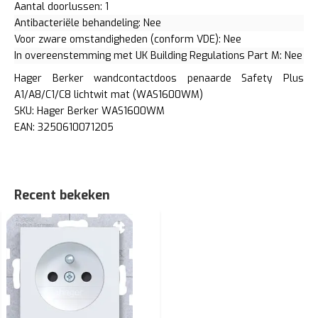
Aantal doorlussen: 1
Antibacteriële behandeling: Nee
Voor zware omstandigheden (conform VDE): Nee
In overeenstemming met UK Building Regulations Part M: Nee
Hager Berker wandcontactdoos penaarde Safety Plus
A1/A8/C1/C8 lichtwit mat (WAS1600WM)
SKU: Hager Berker WAS1600WM
EAN: 3250610071205
Recent bekeken