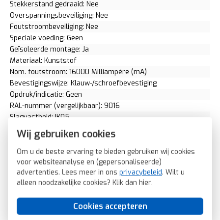
Stekkerstand gedraaid: Nee
Overspanningsbeveiliging: Nee
Foutstroombeveiliging: Nee
Speciale voeding: Geen
Geïsoleerde montage: Ja
Materiaal: Kunststof
Nom. foutstroom: 16000 Milliampère (mA)
Bevestigingswijze: Klauw-/schroefbevestiging
Opdruk/indicatie: Geen
RAL-nummer (vergelijkbaar): 9016
Slagvastheid: IK05
Meeschakelende nul: Nee
Wij gebruiken cookies
Transparant: Nee
Uitvoering oppervlakte: Mat
Om u de beste ervaring te bieden gebruiken wij cookies
voor websiteanalyse en (gepersonaliseerde)
Met glaszekering: Nee
advertenties. Lees meer in ons
privacybeleid
. Wilt u
Met doorlusvoorziening: Ja
alleen noodzakelijke cookies? Klik dan
hier
.
Geschikt voor beschermingsgraad (IP): IP20
Schakelmateriaalbreedte: 70,9 Millimeter (mm)
Cookies accepteren
Schakelmateriaalhoogte: 70,9 Millimeter (mm)
Schakelmateriaaldiepte: 41,3 Millimeter (mm)