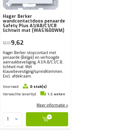
Hager Berker
wandcontactdoos penaarde
Safety Plus A1/A8/C1/C8
lichtwit mat (WAS1600WM)
9,62
18,15
Hager Berker stopcontact met
penaarde (België) en verhoogde
aanraakbeveiliging, A.1/A.8/C.1/C.8,
lichtwit mat. Met
klauwbevestiging/spreidklemmen.
Excl. afdekraam.
Voorraad:
0 stuk(s)
Verwachte levertijd:
1-2 weken
Meer informatie »