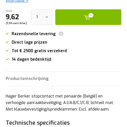
informatie »
18,15
9,62
(7,95 excl.btw.)
Razendsnelle levering
Direct lage prijzen
Tot € 2500 gratis verzekerd
14 dagen bedenktijd
Productomschrijving
Hager Berker stopcontact met penaarde (België) en
verhoogde aanraakbeveiliging, A.1/A.8/C.1/C.8, lichtwit mat.
Met klauwbevestiging/spreidklemmen. Excl. afdekraam.
Technische specificaties