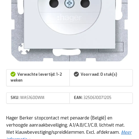
Verwachte levertijd: 1-2
Voorraad: 0 stuk(s)
weken
SKU:
WAS1600WM
EAN:
3250610071205
Hager Berker stopcontact met penaarde (België) en
verhoogde aanraakbeveiliging, A.1/A.8/C.1/C.8, lichtwit mat.
Met klauwbevestiging/spreidklemmen. Excl. afdekraam.
Meer