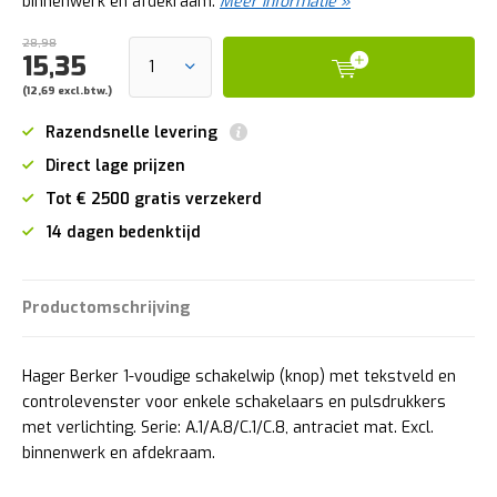
binnenwerk en afdekraam.
Meer informatie »
28,98
15,35
(12,69 excl.btw.)
Razendsnelle levering
Direct lage prijzen
Tot € 2500 gratis verzekerd
14 dagen bedenktijd
Productomschrijving
Hager Berker 1-voudige schakelwip (knop) met tekstveld en
controlevenster voor enkele schakelaars en pulsdrukkers
met verlichting. Serie: A.1/A.8/C.1/C.8, antraciet mat. Excl.
binnenwerk en afdekraam.