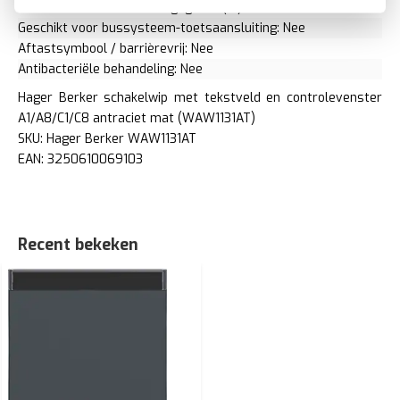
Geschikt voor beschermingsgraad (IP): IP20
Geschikt voor bussysteem-toetsaansluiting: Nee
Aftastsymbool / barrièrevrij: Nee
Antibacteriële behandeling: Nee
Hager Berker schakelwip met tekstveld en controlevenster
A1/A8/C1/C8 antraciet mat (WAW1131AT)
SKU: Hager Berker WAW1131AT
EAN: 3250610069103
Recent bekeken