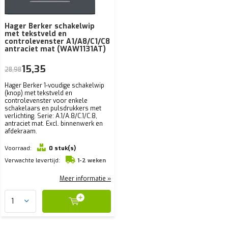
Hager Berker schakelwip
met tekstveld en
controlevenster A1/A8/C1/C8
antraciet mat (WAW1131AT)
15,35
28,98
Hager Berker 1-voudige schakelwip
(knop) met tekstveld en
controlevenster voor enkele
schakelaars en pulsdrukkers met
verlichting. Serie: A.1/A.8/C.1/C.8,
antraciet mat. Excl. binnenwerk en
afdekraam.
Voorraad:
0 stuk(s)
Verwachte levertijd:
1-2 weken
Meer informatie »