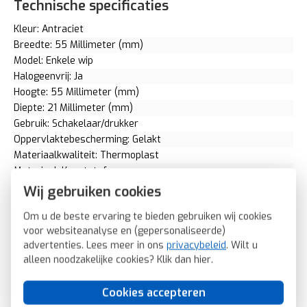
Technische specificaties
Kleur: Antraciet
Breedte: 55 Millimeter (mm)
Model: Enkele wip
Halogeenvrij: Ja
Hoogte: 55 Millimeter (mm)
Diepte: 21 Millimeter (mm)
Gebruik: Schakelaar/drukker
Oppervlaktebescherming: Gelakt
Materiaalkwaliteit: Thermoplast
Materiaal: Kunststof
Bevestigingswijze: Inklemmen (snap)
Wij gebruiken cookies
Opdruk/indicatie: Geen
Om u de beste ervaring te bieden gebruiken wij cookies
Controlevenster/verlicht: Ja
voor websiteanalyse en (gepersonaliseerde)
RAL-nummer (vergelijkbaar): 7021
advertenties. Lees meer in ons
privacybeleid
. Wilt u
Slagvastheid: IK05
alleen noodzakelijke cookies? Klik dan
hier
.
Met indicatieveld: Ja
Met verwisselbare lens/symbool: Nee
Cookies accepteren
Uitvoering oppervlakte: Mat