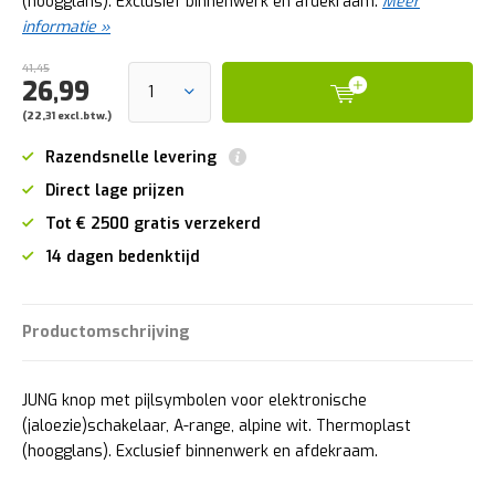
(hoogglans). Exclusief binnenwerk en afdekraam.
Meer
informatie »
41,45
26,99
(22,31 excl.btw.)
Razendsnelle levering
Direct lage prijzen
Tot € 2500 gratis verzekerd
14 dagen bedenktijd
Productomschrijving
JUNG knop met pijlsymbolen voor elektronische
(jaloezie)schakelaar, A-range, alpine wit. Thermoplast
(hoogglans). Exclusief binnenwerk en afdekraam.