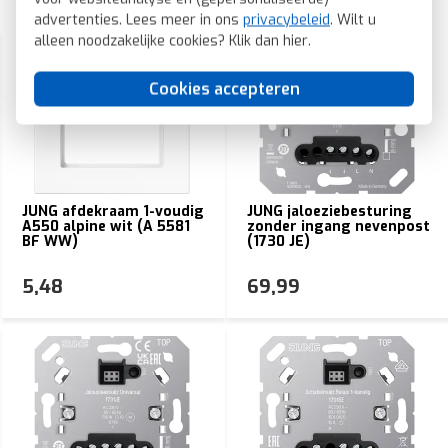
Gerelateerde producten
advertenties. Lees meer in ons
privacybeleid
. Wilt u
alleen noodzakelijke cookies? Klik dan
hier
.
Cookies accepteren
JUNG afdekraam 1-voudig
JUNG jaloeziebesturing
A550 alpine wit (A 5581
zonder ingang nevenpost
BF WW)
(1730 JE)
5,48
69,99