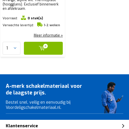
(hoogglans). Exclusief binnenwerk
en afdekraam.
Voorraad:
0 stuk(s)
Verwachte levertijd:
1-2 weken
Meer informatie »
A-merk schakelmateriaal voor
de laagste prijs.
Bestel snel, veilig en eenvoudig bij
Voordeligschakelmateriaal.nl.
Klantenservice