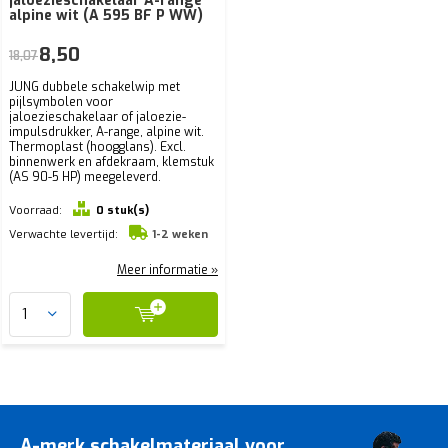
jaloezieschakelaar A-range
alpine wit (A 595 BF P WW)
8,50
18,07
JUNG dubbele schakelwip met
pijlsymbolen voor
jaloezieschakelaar of jaloezie-
impulsdrukker, A-range, alpine wit.
Thermoplast (hoogglans). Excl.
binnenwerk en afdekraam, klemstuk
(AS 90-5 HP) meegeleverd.
Voorraad:
0 stuk(s)
Verwachte levertijd:
1-2 weken
Meer informatie »
A-merk schakelmateriaal voor