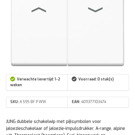
Verwachte levertijd: 1-2
Voorraad: 0 stuk(s)
weken
SKU:
A 595 BF P WW
EAN:
4011377103474
JUNG dubbele schakelwip met pijlsymbolen voor
jaloezieschakelaar of jaloezie-impulsdrukker, A-range, alpine