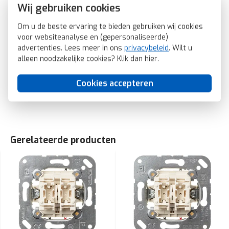
Geschikt voor bussysteem-toetsaansluiting: Ja
Wij gebruiken cookies
Aftastsymbool / barrièrevrij: Nee
Om u de beste ervaring te bieden gebruiken wij cookies
Antibacteriële behandeling: Nee
voor websiteanalyse en (gepersonaliseerde)
A595BFPWW
advertenties. Lees meer in ons
privacybeleid
. Wilt u
JUNG wip 2-voudig met pijlsymbolen tbv jaloezieschakelaar A-
alleen noodzakelijke cookies? Klik dan
hier
.
range alpine wit (A 595 BF P WW)
SKU: JUNG A 595 BF P WW
Cookies accepteren
EAN: 4011377103474
Gerelateerde producten