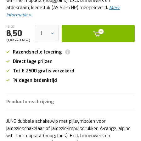
wit. Thermoplast (hoogglans). Excl. binnenwerk en
afdekraam, klemstuk (AS 90-5 HP) meegeleverd.
Meer
informatie »
18,07
8,50
(7,02 excl.btw.)
Razendsnelle levering
Direct lage prijzen
Tot € 2500 gratis verzekerd
14 dagen bedenktijd
Productomschrijving
JUNG dubbele schakelwip met pijlsymbolen voor
jaloezieschakelaar of jaloezie-impulsdrukker, A-range, alpine
wit. Thermoplast (hoogglans). Excl. binnenwerk en