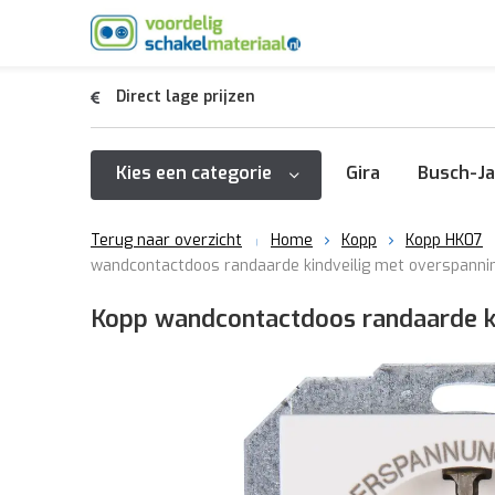
Direct lage prijzen
Kies een categorie
Gira
Busch-Ja
Terug naar overzicht
Home
Kopp
Kopp HK07
wandcontactdoos randaarde kindveilig met overspannin
Kopp wandcontactdoos randaarde ki