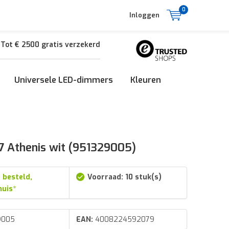
0
Inloggen
Tot € 2500 gratis verzekerd
Universele LED-dimmers
Kleuren
7 Athenis wit (951329005)
 besteld,
Voorraad: 10 stuk(s)
huis*
9005
EAN:
4008224592079