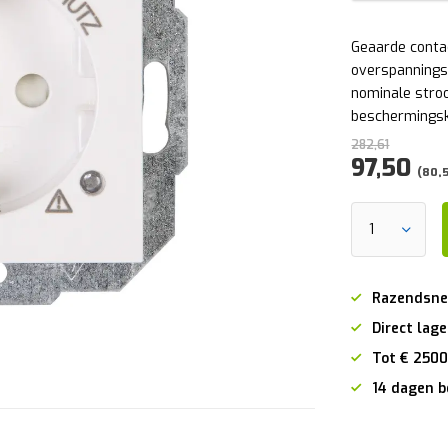
Geaarde conta
overspanningsb
nominale stro
beschermingsk
282,61
97,50
(80,5
Razendsne
Direct lage
Tot € 2500
14 dagen b