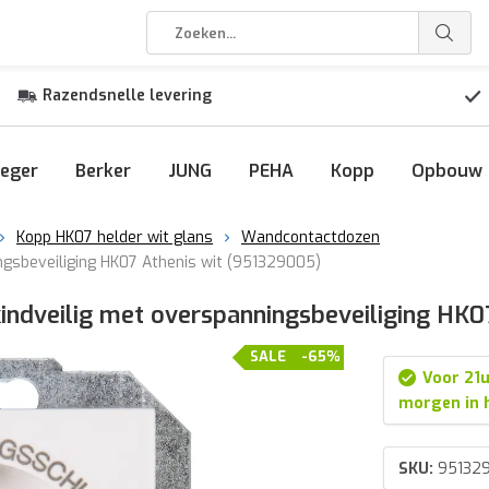
Razendsnelle levering
eger
Berker
JUNG
PEHA
Kopp
Opbouw
Kopp HK07 helder wit glans
Wandcontactdozen
gsbeveiliging HK07 Athenis wit (951329005)
ndveilig met overspanningsbeveiliging HK0
SALE
-65%
Voor 21u
morgen in 
SKU:
95132