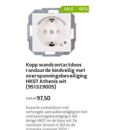
SALE
-65%
Kopp wandcontactdoos
randaarde kindveilig met
overspanningsbeveiliging
HK07 Athenis wit
(951329005)
97,50
282,61
Geaarde contactdoos met
verhoogde aanraakbeveiliging en met
overspanningsbeveiliging in het
design HK07 en de kleur wit. De
nominale stroom is 16A en de
nominale spanning 250V ~,