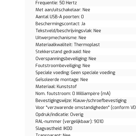
Frequentie: 50 Hertz
Met aan/uitschakelaar: Nee
Aantal USB-A poorten: 0
Beschermingscontact: Ja
Tekstveld/beschrijvingsvlak: Nee
Uitwerpmechanisme: Nee
Materiaalkwaliteit: Thermoplast
Stekkerstand gedraaid: Nee
Overspanningsbeveiliging: Nee
Foutstroombeveiliging: Nee
Speciale voeding: Geen speciale voeding
Geïsoleerde montage: Nee
Materiaal: Kunststof
Nom. foutstroom: 0 Milliampère (mA)
Bevestigingswijze: Klauw-/schroefbevestiging
Voor "verzwarende omstandigheden" (conform VD
Opdruk/indicatie: Overig
RAL-nummer (vergelijkbaar): 9010
Slagvastheid: IK00
Transparant: Nee