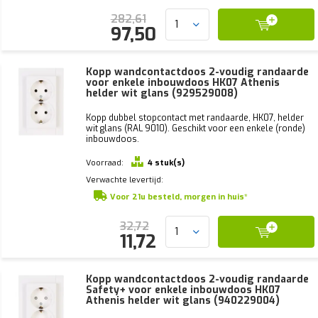
282,61
97,50
Kopp wandcontactdoos 2-voudig randaarde
voor enkele inbouwdoos HK07 Athenis
helder wit glans (929529008)
Kopp dubbel stopcontact met randaarde, HK07, helder
wit glans (RAL 9010). Geschikt voor een enkele (ronde)
inbouwdoos.
Voorraad:
4 stuk(s)
Verwachte levertijd:
Voor 21u besteld, morgen in huis*
32,72
11,72
Kopp wandcontactdoos 2-voudig randaarde
Safety+ voor enkele inbouwdoos HK07
Athenis helder wit glans (940229004)