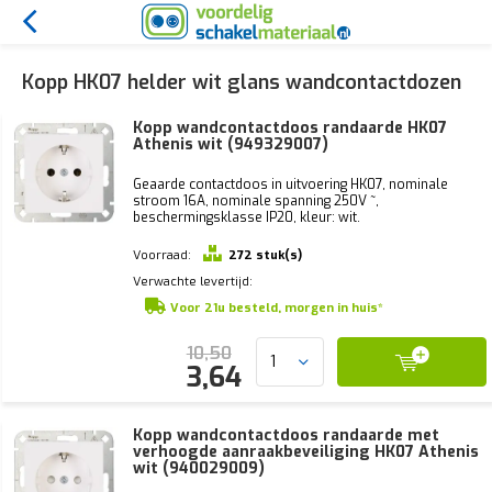
Kopp HK07 helder wit glans wandcontactdozen
Kopp wandcontactdoos randaarde HK07
Athenis wit (949329007)
Geaarde contactdoos in uitvoering HK07, nominale
stroom 16A, nominale spanning 250V ~,
beschermingsklasse IP20, kleur: wit.
Voorraad:
272 stuk(s)
Verwachte levertijd:
Voor 21u besteld, morgen in huis*
10,50
3,64
Kopp wandcontactdoos randaarde met
verhoogde aanraakbeveiliging HK07 Athenis
wit (940029009)