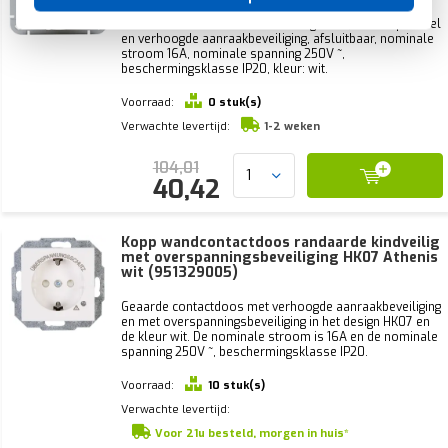
Geaarde contactdoos in uitvoering HK07, met klapdeksel
en verhoogde aanraakbeveiliging, afsluitbaar, nominale
stroom 16A, nominale spanning 250V ~,
beschermingsklasse IP20, kleur: wit.
Voorraad:
0 stuk(s)
Verwachte levertijd:
1-2 weken
104,01
40,42
Kopp wandcontactdoos randaarde kindveilig
met overspanningsbeveiliging HK07 Athenis
wit (951329005)
Geaarde contactdoos met verhoogde aanraakbeveiliging
en met overspanningsbeveiliging in het design HK07 en
de kleur wit. De nominale stroom is 16A en de nominale
spanning 250V ~, beschermingsklasse IP20.
Voorraad:
10 stuk(s)
Verwachte levertijd:
Voor 21u besteld, morgen in huis*