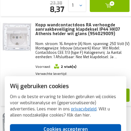
23,38
8,37
Kopp wandcontactdoos RA verhoogde
aanraakbeveiliging klapdeksel IP44 HK07
Athenis helder wit glans (954029009)
Nom. stroom: 16 Ampère (A) Nom. spanning: 250 Volt (V)
Montagewijze: Inbouw (stucwerk) Kleur: Wit Model:
Contactdoos CEE 7/3 (type F) Halogeenvrij: Ja Aantal
eenheden: 1 Afsluitbaar: Nee Met klapdeksel: Ja ...
Voorraad:
2 stuk(s)
Verwachte levertijd:
Voor 21u besteld, morgen in huis*
Wij gebruiken cookies
24,13
Om u de beste ervaring te bieden gebruiken wij cookies
15,68
voor websiteanalyse en (gepersonaliseerde)
advertenties. Lees meer in ons
privacybeleid
. Wilt u
Kopp wandcontactdoos randaarde
alleen noodzakelijke cookies? Klik dan
hier
.
verhoogde aanraakbeveiliging met
klapdeksel afsluitbaar HK07 Athenis wit
(951529001)
Cookies accepteren