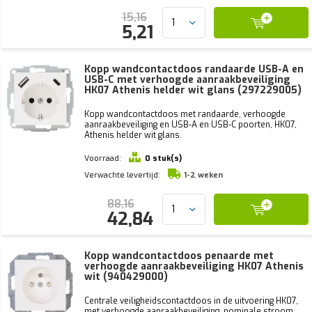
15,16
5,21
Kopp wandcontactdoos randaarde USB-A en
USB-C met verhoogde aanraakbeveiliging
HK07 Athenis helder wit glans (297229005)
Kopp wandcontactdoos met randaarde, verhoogde
aanraakbeveiliging en USB-A en USB-C poorten, HK07,
Athenis helder wit glans.
Voorraad:
0 stuk(s)
Verwachte levertijd:
1-2 weken
88,16
42,84
Kopp wandcontactdoos penaarde met
verhoogde aanraakbeveiliging HK07 Athenis
wit (940429000)
Centrale veiligheidscontactdoos in de uitvoering HK07,
met verhoogde aanraakbeveiliging, nominale stroom