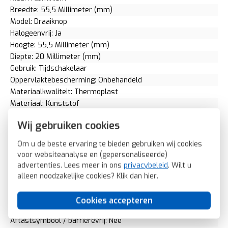
Breedte: 55,5 Millimeter (mm)
Model: Draaiknop
Halogeenvrij: Ja
Hoogte: 55,5 Millimeter (mm)
Diepte: 20 Millimeter (mm)
Gebruik: Tijdschakelaar
Oppervlaktebescherming: Onbehandeld
Materiaalkwaliteit: Thermoplast
Materiaal: Kunststof
Bevestigingswijze: Schroefbevestiging
Wij gebruiken cookies
Opdruk/indicatie: Diverse symbolen
Controlevenster/verlicht: Nee
Om u de beste ervaring te bieden gebruiken wij cookies
RAL-nummer (vergelijkbaar): 9006
voor websiteanalyse en (gepersonaliseerde)
Met indicatieveld: Nee
advertenties. Lees meer in ons
privacybeleid
. Wilt u
Met verwisselbare lens/symbool: Nee
alleen noodzakelijke cookies? Klik dan
hier
.
Uitvoering oppervlakte: Mat
Geschikt voor beschermingsgraad (IP): IP20
Cookies accepteren
Geschikt voor bussysteem-toetsaansluiting: Nee
Aftastsymbool / barrièrevrij: Nee