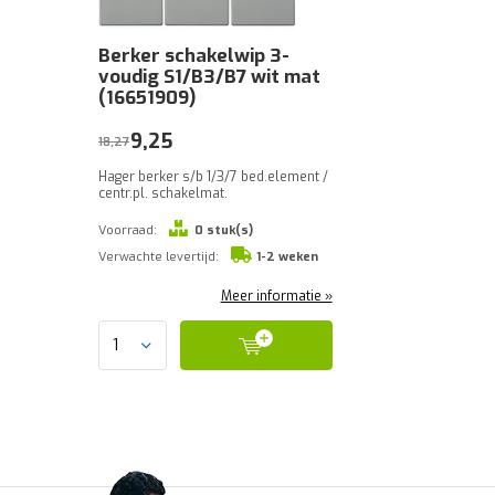
Berker schakelwip 3-
voudig S1/B3/B7 wit mat
(16651909)
9,25
18,27
Hager berker s/b 1/3/7 bed.element /
centr.pl. schakelmat.
Voorraad:
0 stuk(s)
Verwachte levertijd:
1-2 weken
Meer informatie »