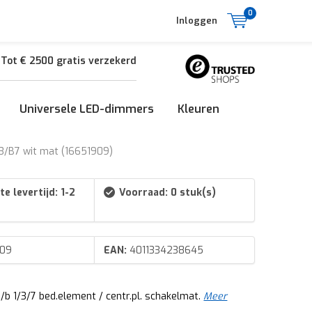
0
Inloggen
Tot € 2500 gratis verzekerd
Universele LED-dimmers
Kleuren
B3/B7 wit mat (16651909)
e levertijd: 1-2
Voorraad: 0 stuk(s)
909
EAN:
4011334238645
/b 1/3/7 bed.element / centr.pl. schakelmat.
Meer