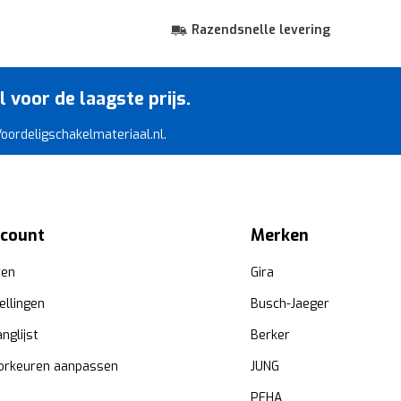
Razendsnelle levering
voor de laagste prijs.
 Voordeligschakelmateriaal.nl.
ccount
Merken
ren
Gira
ellingen
Busch-Jaeger
anglijst
Berker
orkeuren aanpassen
JUNG
PEHA