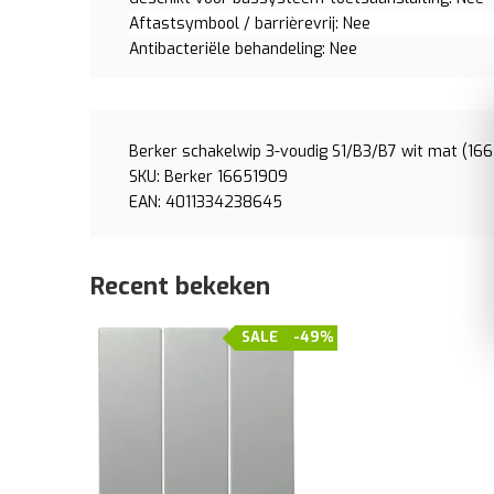
Aftastsymbool / barrièrevrij: Nee
Antibacteriële behandeling: Nee
Berker schakelwip 3-voudig S1/B3/B7 wit mat (16
SKU: Berker 16651909
EAN: 4011334238645
Recent bekeken
SALE
-49%