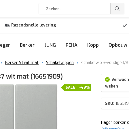
Razendsnelle levering
eger
Berker
JUNG
PEHA
Kopp
Opbouw
Berker S1 wit mat
Schakelwippen
schakelwip 3-voudig S1/
B7 wit mat (16651909)
Verwacht
weken
SALE
-49%
SKU:
16651
Hager berker s