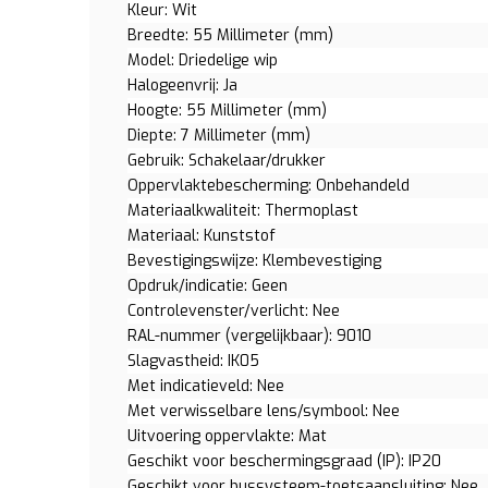
Kleur: Wit
Breedte: 55 Millimeter (mm)
Model: Driedelige wip
Halogeenvrij: Ja
Hoogte: 55 Millimeter (mm)
Diepte: 7 Millimeter (mm)
Gebruik: Schakelaar/drukker
Oppervlaktebescherming: Onbehandeld
Materiaalkwaliteit: Thermoplast
Materiaal: Kunststof
Bevestigingswijze: Klembevestiging
Opdruk/indicatie: Geen
Controlevenster/verlicht: Nee
RAL-nummer (vergelijkbaar): 9010
Slagvastheid: IK05
Met indicatieveld: Nee
Met verwisselbare lens/symbool: Nee
Uitvoering oppervlakte: Mat
Geschikt voor beschermingsgraad (IP): IP20
Geschikt voor bussysteem-toetsaansluiting: Nee