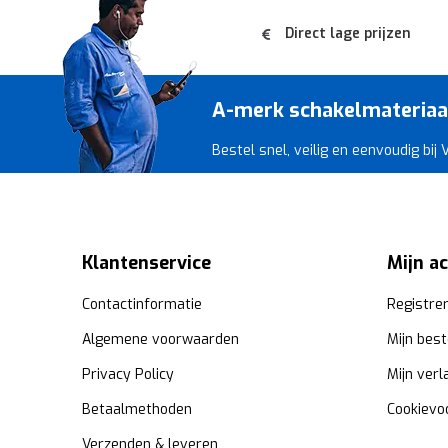
Direct lage prijzen
A-merk schakelmateriaal 
Bestel snel, veilig en eenvoudig bij
Klantenservice
Mijn a
Contactinformatie
Registre
Algemene voorwaarden
Mijn best
Privacy Policy
Mijn verl
Betaalmethoden
Cookievo
Verzenden & leveren