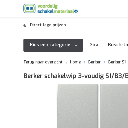
Direct lage prijzen
Kies een categorie
Gira
Busch-Ja
Terug naar overzicht
Home
Berker
Berker S1
Berker schakelwip 3-voudig S1/B3/