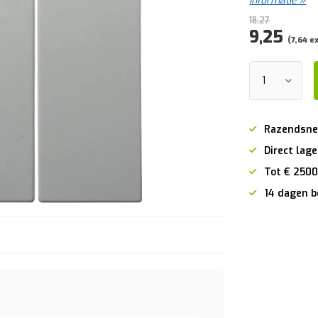
informatie »
18,27
9,25
(7,64 e
Razendsne
Direct lage
Tot € 2500
14 dagen b