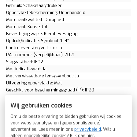
Gebruik: Schakelaar/drukker
Oppervlaktebescherming: Onbehandeld
Materiaalkwaliteit: Duroplast
Materiaal: Kunststof
Bevestigingswijze: Klembevestiging
Opdruk/indicatie: Symbool "bel"
Controlevenster/verlicht: Ja
RAL-nummer (vergelijkbaar): 7021
Slagvastheid: IK02
Met indicatieveld: Ja
Met verwisselbare lens/symbool: Ja
Uitvoering oppervlakte: Mat
Geschikt voor beschermingsgraad (IP): IP20
Geschikt voor bussysteem-toetsaansluiting: Ja
Aftastsymbool / barrièrevrij: Nee
Wij gebruiken cookies
Antibacteriële behandeling: Nee
Om u de beste ervaring te bieden gebruiken wij cookies
Berker schakelwip groot tekstkader controlevenster symbool
voor websiteanalyse en (gepersonaliseerde)
bel Q1/Q3/Q7 antraciet (16966076)
advertenties. Lees meer in ons
privacybeleid
. Wilt u
SKU: Berker 16966076
alleen noodzakelijke cookies? Klik dan
hier
.