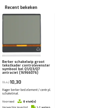
Recent bekeken
Berker schakelwip groot
tekstkader controlevenster
symbool bel Q1/Q3/Q7
antraciet (16966076)
10,30
19,42
Hager berker bed.element / centr.pl.
schakelmat.
Voorraad:
0 stuk(s)
Verwachte levertijd:
1-2 weken