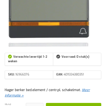
Verwachte levertijd: 1-2
Voorraad: 0 stuk(s)
weken
SKU:
16966076
EAN:
4011334380351
Hager berker bed.element / centr.pl. schakelmat.
Meer
informatie »
19,42