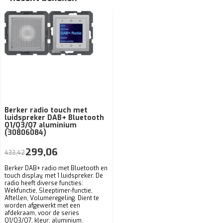
Berker radio touch met
luidspreker DAB+ Bluetooth
Q1/Q3/Q7 aluminium
(30806084)
299,06
433,42
Berker DAB+ radio met Bluetooth en
touch display, met 1 luidspreker. De
radio heeft diverse functies:
Wekfunctie, Sleep­ti­mer-­functie,
Aftellen, Volu­me­re­ge­ling. Dient te
worden afgewerkt met een
afdekraam, voor de series
Q1/Q3/Q7, kleur: aluminium.