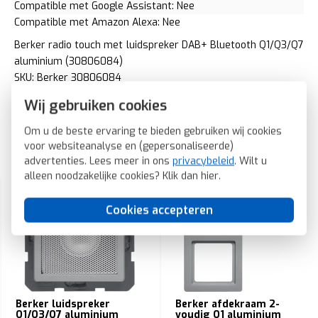
Compatible met Google Assistant: Nee
Compatible met Amazon Alexa: Nee
Berker radio touch met luidspreker DAB+ Bluetooth Q1/Q3/Q7
aluminium (30806084)
SKU: Berker 30806084
EAN: 4011334528975
Wij gebruiken cookies
Om u de beste ervaring te bieden gebruiken wij cookies
voor websiteanalyse en (gepersonaliseerde)
Gerelateerde producten
advertenties. Lees meer in ons
privacybeleid
. Wilt u
alleen noodzakelijke cookies? Klik dan
hier
.
Cookies accepteren
Berker luidspreker
Berker afdekraam 2-
Q1/Q3/Q7 aluminium
voudig Q1 aluminium