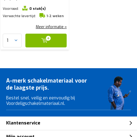
Voorraad:
0 stuk(s)
Verwachte levertijd:
1-2 weken
Meer informatie »
A-merk schakelmateriaal voor
de laagste prijs.
Bestel snel, veilig en eenvoudig bij
Voordeligschakelmateriaal.nl.
Klantenservice
Mijn account