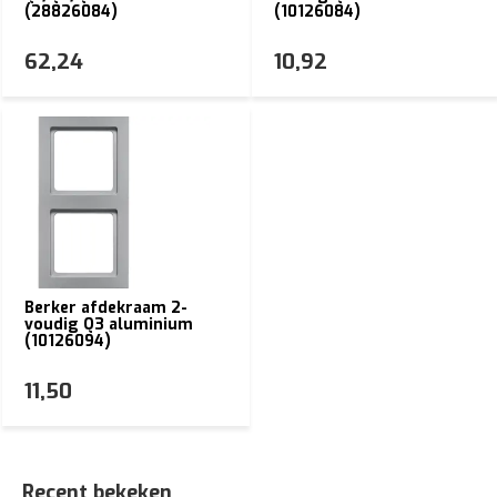
(28826084)
(10126084)
62,24
10,92
Berker afdekraam 2-
voudig Q3 aluminium
(10126094)
11,50
Recent bekeken