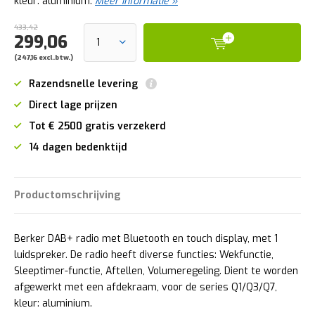
kleur: aluminium.
Meer informatie »
433,42
299,06
(247,16 excl.btw.)
Razendsnelle levering
Direct lage prijzen
Tot € 2500 gratis verzekerd
14 dagen bedenktijd
Productomschrijving
Berker DAB+ radio met Bluetooth en touch display, met 1
luidspreker. De radio heeft diverse functies: Wekfunctie,
Sleep­ti­mer-­functie, Aftellen, Volu­me­re­ge­ling. Dient te worden
afgewerkt met een afdekraam, voor de series Q1/Q3/Q7,
kleur: aluminium.