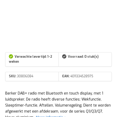
Verwachte levertijd: 1-2
Voorraad: 0 stuk(s)
weken
SKU:
30806084
EAN:
4011334528975
Berker DAB+ radio met Bluetooth en touch display, met 1
luidspreker. De radio heeft diverse functies: Wekfunctie,
Sleep­ti­mer-­functie, Aftellen, Volu­me­re­ge­ling. Dient te worden
afgewerkt met een afdekraam, voor de series Q1/Q3/Q7,