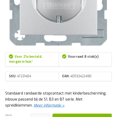
Voor 21u besteld,
Voorraad: 8 stuk(s)
morgen in huis*
SKU:
47231404
EAN:
4011334224181
Standaard randaarde stopcontact met kinderbescherming,
inbouw passend bij de S1, B3 en B7 serie. Met
spreidklemmen.
Meer informatie »
26,14