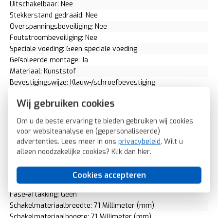
Uitschakelbaar: Nee
Stekkerstand gedraaid: Nee
Overspanningsbeveiliging: Nee
Foutstroombeveiliging: Nee
Speciale voeding: Geen speciale voeding
Geïsoleerde montage: Ja
Materiaal: Kunststof
Bevestigingswijze: Klauw-/schroefbevestiging
Voor "verzwarende omstandigheden" (conform VDE): Nee
Wij gebruiken cookies
Opdruk/indicatie: Geen
RAL-nummer (vergelijkbaar): 9006
Om u de beste ervaring te bieden gebruiken wij cookies
Slagvastheid: IK05
voor websiteanalyse en (gepersonaliseerde)
Transparant: Nee
advertenties. Lees meer in ons
privacybeleid
. Wilt u
Uitvoering oppervlakte: Mat
alleen noodzakelijke cookies? Klik dan
hier
.
Met glaszekering: Nee
Met doorlusvoorziening: Nee
Cookies accepteren
Geschikt voor beschermingsgraad (IP): IP20
Fase-aftakking: Geen
Schakelmateriaalbreedte: 71 Millimeter (mm)
Schakelmateriaalhoogte: 71 Millimeter (mm)