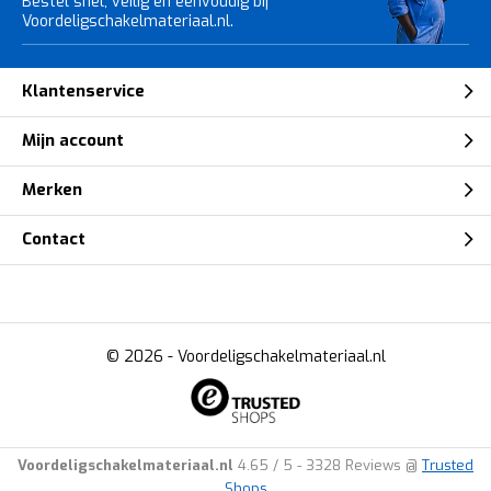
Bestel snel, veilig en eenvoudig bij
Voordeligschakelmateriaal.nl.
Klantenservice
Mijn account
Merken
Contact
© 2026 -
Voordeligschakelmateriaal.nl
Voordeligschakelmateriaal.nl
4.65
/
5
-
3328
Reviews @
Trusted
Shops