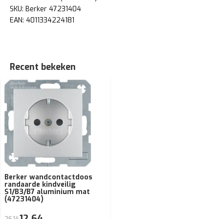
SKU: Berker 47231404
EAN: 4011334224181
Recent bekeken
Berker wandcontactdoos
randaarde kindveilig
S1/B3/B7 aluminium mat
(47231404)
12,64
26,14