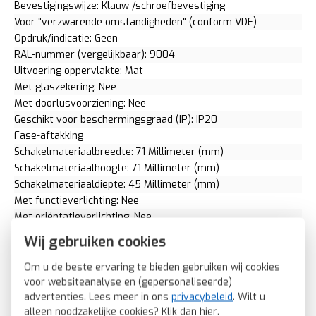
Bevestigingswijze: Klauw-/schroefbevestiging
Voor "verzwarende omstandigheden" (conform VDE)
Opdruk/indicatie: Geen
RAL-nummer (vergelijkbaar): 9004
Uitvoering oppervlakte: Mat
Met glaszekering: Nee
Met doorlusvoorziening: Nee
Geschikt voor beschermingsgraad (IP): IP20
Fase-aftakking
Schakelmateriaalbreedte: 71 Millimeter (mm)
Schakelmateriaalhoogte: 71 Millimeter (mm)
Schakelmateriaaldiepte: 45 Millimeter (mm)
Met functieverlichting: Nee
Met oriëntatieverlichting: Nee
Met ingebouwde USB voeding
Wij gebruiken cookies
Aantal modules (bij modulair systeem): 0
Met IFTTT ondersteuning: Nee
Om u de beste ervaring te bieden gebruiken wij cookies
Aantal actieve contacten (rond): 2
voor websiteanalyse en (gepersonaliseerde)
advertenties. Lees meer in ons
privacybeleid
. Wilt u
Aantal actieve contacten (vlak): 0
alleen noodzakelijke cookies? Klik dan
hier
.
Rond aardingscontact