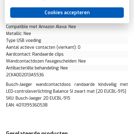
Min. diepte van de inbouwdoos: 32 Millimeter (mm)
Cookies accepteren
Compatible met Apple HomeKit: Nee
Compatible met Google Assistant: Nee
Compatible met Amazon Alexa: Nee
Metallic: Nee
Type USB voeding
Aantal actieve contacten (vierkant): 0
Aardcontact: Randaarde clips
Wandcontactdozen fasegescheiden: Nee
Antibacteriële behandeling: Nee
2CKA002013A5536
Busch-Jaeger wandcontactdoos randaarde kindveilig met
LED-controleverlichting Balance SI zwart mat (20 EUCBL-915)
SKU: Busch-Jaeger 20 EUCBL-915
EAN: 4011395360538
Gerelateerde producten