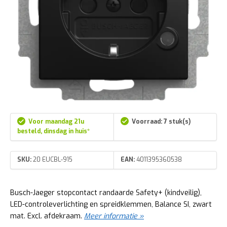
Voor maandag 21u
Voorraad: 7 stuk(s)
besteld, dinsdag in huis*
SKU:
20 EUCBL-915
EAN:
4011395360538
Busch-Jaeger stopcontact randaarde Safety+ (kindveilig),
LED-controleverlichting en spreidklemmen, Balance SI, zwart
mat. Excl. afdekraam.
Meer informatie »