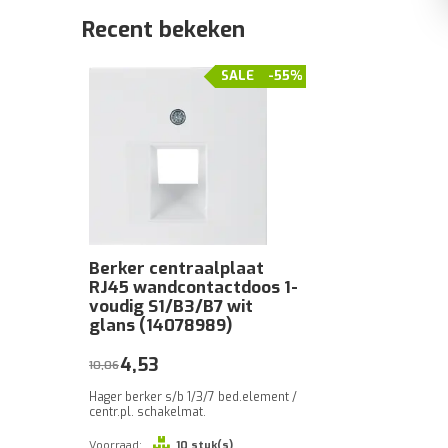
Recent bekeken
SALE
-55%
Berker centraalplaat
RJ45 wandcontactdoos 1-
voudig S1/B3/B7 wit
glans (14078989)
4,53
10,06
Hager berker s/b 1/3/7 bed.element /
centr.pl. schakelmat.
Voorraad:
10 stuk(s)