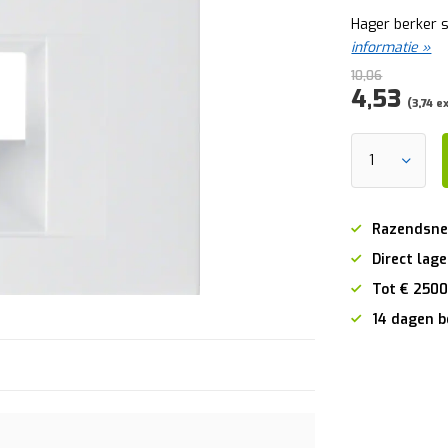
Hager berker s
informatie »
10,06
4,53
(3,74 e
Razendsne
Direct lage
Tot € 2500
14 dagen b