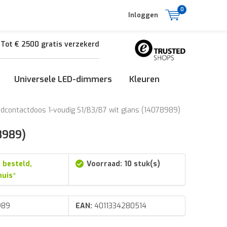
0
Inloggen
Tot € 2500 gratis verzekerd
Universele LED-dimmers
Kleuren
dcontactdoos 1-voudig S1/B3/B7 wit glans (14078989)
8989)
 besteld,
Voorraad: 10 stuk(s)
huis*
989
EAN:
4011334280514