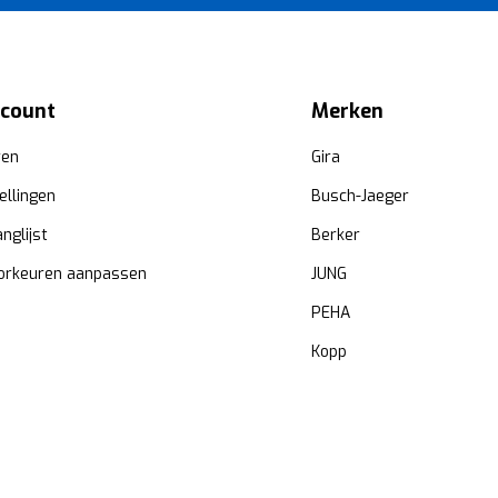
ccount
Merken
ren
Gira
ellingen
Busch-Jaeger
anglijst
Berker
orkeuren aanpassen
JUNG
PEHA
Kopp