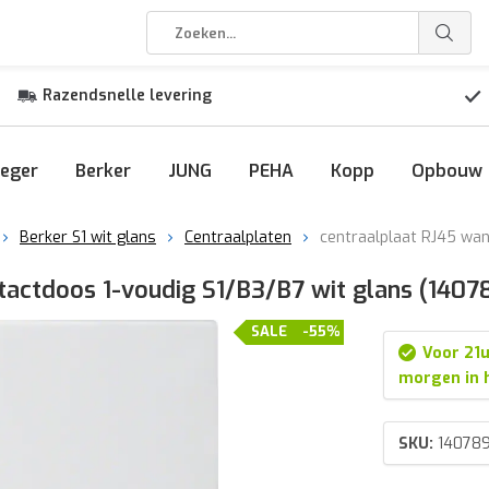
Razendsnelle levering
eger
Berker
JUNG
PEHA
Kopp
Opbouw
Berker S1 wit glans
Centraalplaten
centraalplaat RJ45 wan
tactdoos 1-voudig S1/B3/B7 wit glans (1407
SALE
-55%
Voor 21u
morgen in 
SKU:
14078