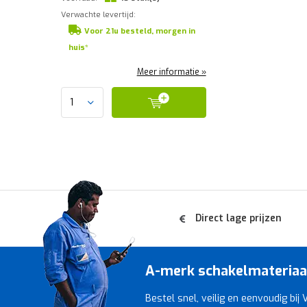
Verwachte levertijd:
Voor 21u besteld, morgen in
huis*
Meer informatie »
Direct lage prijzen
A-merk schakelmateriaal 
Bestel snel, veilig en eenvoudig bij