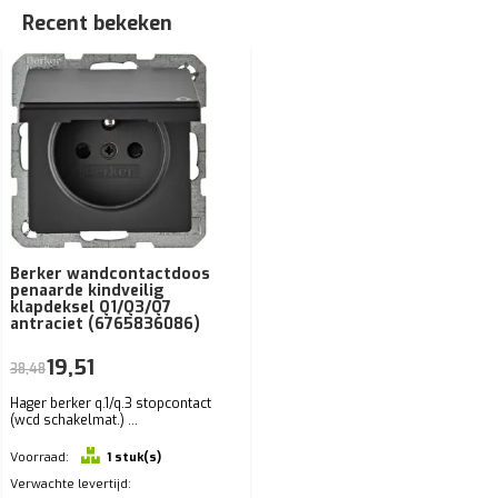
Recent bekeken
Berker wandcontactdoos
penaarde kindveilig
klapdeksel Q1/Q3/Q7
antraciet (6765836086)
19,51
38,48
Hager berker q.1/q.3 stopcontact
(wcd schakelmat.) ...
Voorraad:
1 stuk(s)
Verwachte levertijd: