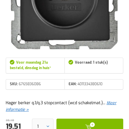
Voor maandag 21u
Voorraad: 1 stuk(s)
besteld, dinsdag in huis*
SKU:
6765836086
EAN:
4011334380610
Hager berker q.1/q.3 stopcontact (wcd schakelmat.)...
Meer
informatie »
38,48
19,51