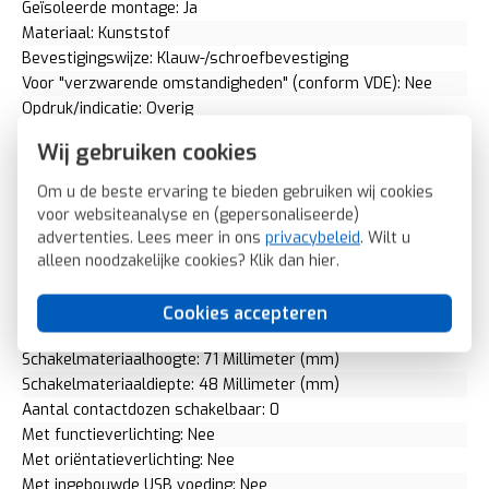
Geïsoleerde montage: Ja
Materiaal: Kunststof
Bevestigingswijze: Klauw-/schroefbevestiging
Voor "verzwarende omstandigheden" (conform VDE): Nee
Opdruk/indicatie: Overig
RAL-nummer (vergelijkbaar): 7021
Wij gebruiken cookies
Slagvastheid: IK05
Transparant: Nee
Om u de beste ervaring te bieden gebruiken wij cookies
Uitvoering oppervlakte: Mat
voor websiteanalyse en (gepersonaliseerde)
Met glaszekering: Nee
advertenties. Lees meer in ons
privacybeleid
. Wilt u
Met doorlusvoorziening: Nee
alleen noodzakelijke cookies? Klik dan
hier
.
Geschikt voor beschermingsgraad (IP): IP20
Fase-aftakking: Geen
Cookies accepteren
Schakelmateriaalbreedte: 71 Millimeter (mm)
Schakelmateriaalhoogte: 71 Millimeter (mm)
Schakelmateriaaldiepte: 48 Millimeter (mm)
Aantal contactdozen schakelbaar: 0
Met functieverlichting: Nee
Met oriëntatieverlichting: Nee
Met ingebouwde USB voeding: Nee